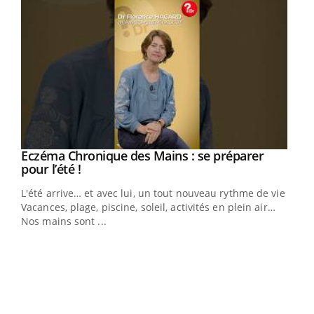
Eczéma Chronique des Mains : se préparer
Youtube
Youtube
pour l’été !
L'été arrive… et avec lui, un tout nouveau rythme de vie !
Vacances, plage, piscine, soleil, activités en plein air…
Nos mains sont ...
Dia
You
Le 
pers