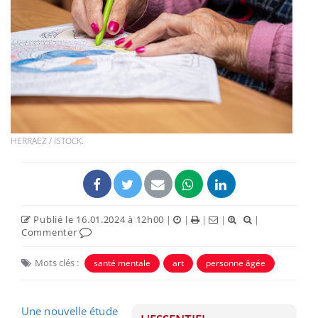
HERRAEZ / ISTOCK.
Publié le 16.01.2024 à 12h00
|
|
|
|
|
Commenter
Mots clés :
santé mentale
art
personne âgée
Une nouvelle étude