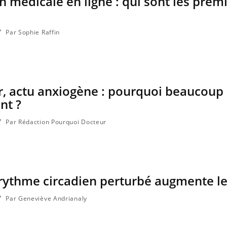
 médicale en ligne : qui sont les prem
nts comme parfois chez les soignants.
soleil, activités en plein
...
Par Sophie Raffin
r, actu anxiogène : pourquoi beaucoup
nt ?
Par Rédaction Pourquoi Docteur
rythme circadien perturbé augmente le
Par Geneviève Andrianaly