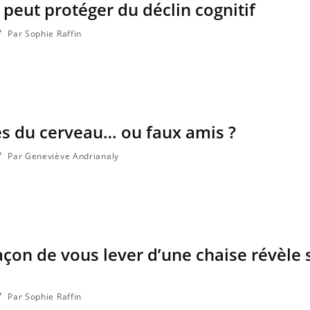
 peut protéger du déclin cognitif
Par Sophie Raffin
és du cerveau… ou faux amis ?
Par Geneviève Andrianaly
Cancer colorectal : une
Cytoméga
stratégie simple aurait
change d
changé la donne au Pays
charge 
basque
enceint
açon de vous lever d’une chaise révèle 
Chikungunya, dengue,
La siest
West Nile : que se passe-t-
dormir l
il dans le sud de la France ?
Par Sophie Raffin