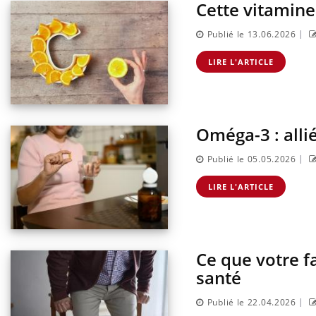
Cette vitamine
|
Publié le 13.06.2026
LIRE L'ARTICLE
Oméga-3 : alli
|
Publié le 05.05.2026
LIRE L'ARTICLE
ter une otite
Grossesse à risque : ce jus
 vacances ?
naturel attire l'attention
des chercheurs
Ce que votre f
 un cas détecté
Comment oublier les
iste en France
écrans en vacances ?
santé
|
Publié le 22.04.2026