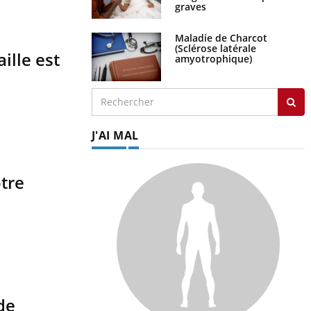
graves
Maladie de Charcot
(Sclérose latérale
ille est
amyotrophique)
J'AI MAL
otre
de