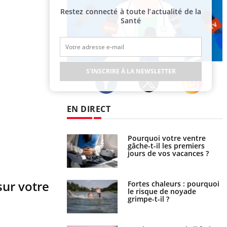
Restez connecté à toute l’actualité de la
Santé
Publicité
S'INSCRIRE À LA NEWSLETTER
Twitter
Facebook
Instagram
EN DIRECT
lovirus : ce qui
Pourquoi votre ventre
ans la prise en
gâche-t-il les premiers
des femmes
jours de vos vacances ?
es
sur votre
e empêche-t-elle de
Fortes chaleurs : pourquoi
a nuit ?
le risque de noyade
grimpe-t-il ?