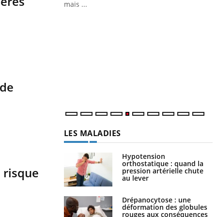
ières
 air… Nos mains sont
mais ...
Y
f
U
i
l
 de
p
LES MALADIES
Hypotension
orthostatique : quand la
 risque
pression artérielle chute
au lever
Drépanocytose : une
déformation des globules
rouges aux conséquences