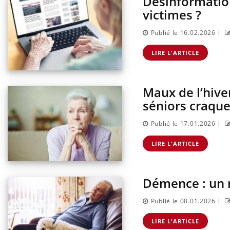
Désinformation
st montrer ...
carence en fer sont multiples ce qui la rend
patie
victimes ?
...
|
Publié le 16.02.2026
LIRE L'ARTICLE
Maux de l’hive
séniors craque
|
Publié le 17.01.2026
LIRE L'ARTICLE
Démence : un 
|
Publié le 08.01.2026
LIRE L'ARTICLE