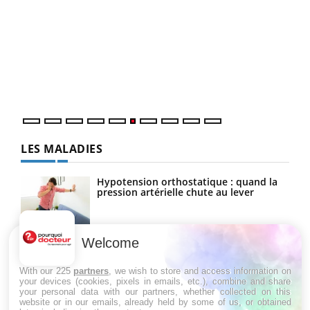
COU
You
Coup
vous
épis
LES MALADIES
Hypotension orthostatique : quand la
pression artérielle chute au lever
Welcome
Drépanocytose : une déformation des
globules rouges aux conséquences
graves
With our 225
partners
, we wish to store and access information on
your devices (cookies, pixels in emails, etc.), combine and share
your personal data with our partners, whether collected on this
website or in our emails, already held by some of us, or obtained
Maladie de Charcot (Sclérose latérale