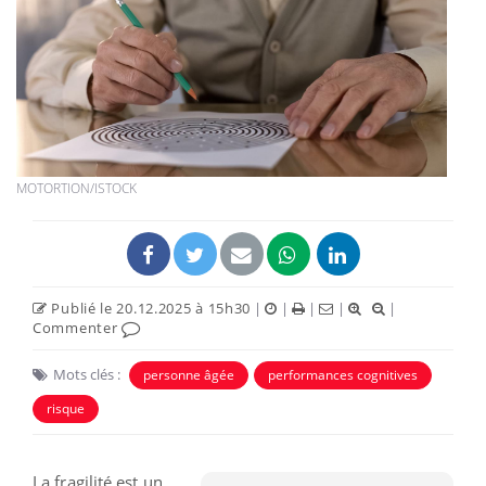
MOTORTION/ISTOCK
Publié le 20.12.2025 à 15h30
|
|
|
|
|
Commenter
Mots clés :
personne âgée
performances cognitives
risque
La fragilité est un