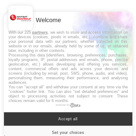
Co
cu
Welcome
un
With our 225
partners
, we wish to store and access information on
your devices (cookies, pixels in emails, etc.), combine and share
your personal data with our partners, whether collected on this
website or in our emails, already held by some of us, or obtained
LES MALADIES
later, including in other contexts.
Processing this data (identifiers, browsing, preferences, purchases,
loyalty programs, IP, postal addresses and emails, phone, precise
Hypotension orthostatique : quand la
geolocation, etc.) allows developing and offering you services,
pression artérielle chute au lever
content, commercial offers and ads across your devices and
screens (including by email, post, SMS, phone, audio, and video),
personalising them, measuring their performance, and analysing
audiences.
You can "accept all" and withdraw your consent at any time via the
Drépanocytose : une déformation des
"cookies" footer link
. You can also "set detailed preferences" and
globules rouges aux conséquences graves
object to processing activities not subject to consent. These
choices remain valid for 6 months.
powered by
Maladie de Charcot (Sclérose latérale
Accept all
amyotrophique)
Set your choices
Cookies settings