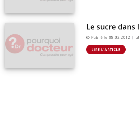
Eczé
Yout
expl
Il y 
Le sucre dans 
d'aut
sur l
|
Publié le 08.02.2012
LIRE L'ARTICLE