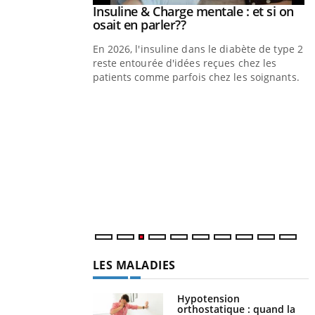
prendre pour
Insuline & Charge mentale : et si on
Youtube
Youtube
osait en parler??
illard mental ou
En 2026, l'insuline dans le diabète de type 2
tômes de la
reste entourée d'idées reçues chez les
les ce qui la rend
patients comme parfois chez les soignants.
Y
p
L
r
s
..
LES MALADIES
Hypotension
orthostatique : quand la