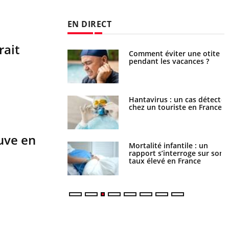
EN DIRECT
rait
nt est-il trop
Comment éviter une otite
e ou simplement
pendant les vacances ?
pathique ?
eunes enfants :
Hantavirus : un cas détecté
trousse à pharmacie
chez un touriste en France
 vacances ?
ouve en
e métabolique :
Mortalité infantile : un
nt les meilleurs
rapport s’interroge sur son
s physiques ?
taux élevé en France