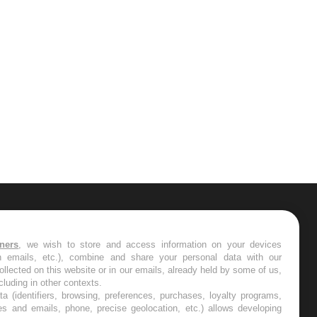
ER
tners
, we wish to store and access information on your devices
in emails, etc.), combine and share your personal data with our
s les semaines les meilleures
ollected on this website or in our emails, already held by some of us,
ncluding in other contexts.
ta (identifiers, browsing, preferences, purchases, loyalty programs,
es and emails, phone, precise geolocation, etc.) allows developing