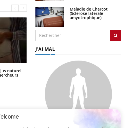
Maladie de Charcot
(Sclérose latérale
amyotrophique)
J'AI MAL
Comment oublier les écrans en
 jus naturel
vacances ?
chercheurs
elcome