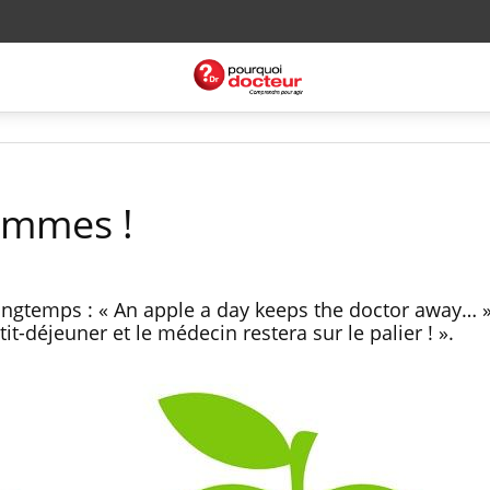
ommes !
longtemps : « An apple a day keeps the doctor away… »
t-déjeuner et le médecin restera sur le palier ! ».