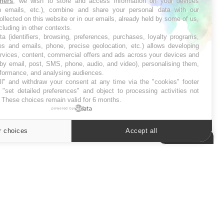
tners
, we wish to store and access information on your devices
in emails, etc.), combine and share your personal data with our
SYMPTÔMES
ollected on this website or in our emails, already held by some of us,
ncluding in other contexts.
Douleurs de l’avant-pied :
ta (identifiers, browsing, preferences, purchases, loyalty programs,
des métatarsalgies à 90 %
es and emails, phone, precise geolocation, etc.) allows developing
liées à problème d’appui
ervices, content, commercial offers and ads across your devices and
 by email, post, SMS, phone, audio, and video), personalising them,
rformance, and analysing audiences.
Mauvaise haleine : il faut
l" and withdraw your consent at any time via the "cookies" footer
améliorer l’hygiène
"set detailed preferences" and object to processing activities not
bucco-dentaire
. These choices remain valid for 6 months.
powered by
r choices
Accept all
Cookies settings
ER
s les semaines les meilleures