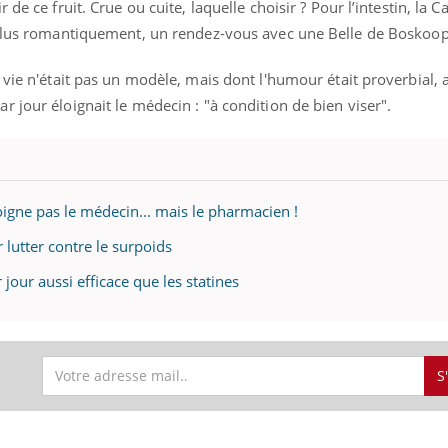
ualiste innove en matière de bilan de
de ce fruit. Crue ou cuite, laquelle choisir ? Pour l’intestin, la C
épisode, une ...
é : l'utilisation d'un « jumeau
u plus romantiquement, un rendez-vous avec une Belle de Boskoo
érique » permet ...
 vie n'était pas un modèle, mais dont l'humour était proverbial, a
 jour éloignait le médecin : "à condition de bien viser".
gne pas le médecin... mais le pharmacien !
lutter contre le surpoids
jour aussi efficace que les statines
S