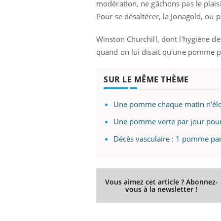
mut
modération, ne gâchons pas le plaisir 
air… Nos mains
défis, mais ...
sant
Pour se désaltérer, la Jonagold, o
num
Winston Churchill, dont l'hygiène de
quand on lui disait qu'une pomme par
SUR LE MÊME THÈME
Une pomme chaque matin n’éloi
Une pomme verte par jour pour 
Décès vasculaire : 1 pomme par 
Vous aimez cet article ? Abonnez-
vous à la newsletter !