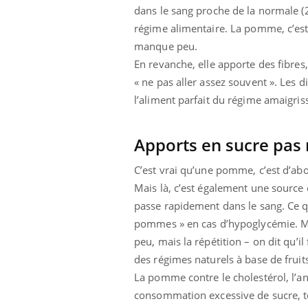
dans le sang proche de la normale (
régime alimentaire. La pomme, c’es
manque peu.
En revanche, elle apporte des fibre
« ne pas aller assez souvent ». Les d
l’aliment parfait du régime amaigris
Apports en sucre pas 
C’est vrai qu’une pomme, c’est d’abor
Mais là, c’est également une source d
passe rapidement dans le sang. Ce q
pommes » en cas d’hypoglycémie. Mais
peu, mais la répétition – on dit qu’
Youtube
 Mains : se
Diabète & Ramadan 2026
Un 
Youtube
You
des régimes naturels à base de fruits
outube
fac
Le Ramadan approche, et, pour de
pré
La pomme contre le cholestérol, l’ana
un tout nouveau
nombreuses personnes atteintes de
consommation excessive de sucre, t
Un 
lage, piscine,
diabète, c'est une période de questions, de