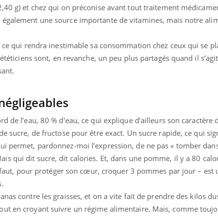
2,40 g) et chez qui on préconise avant tout traitement médicame
t également une source importante de vitamines, mais notre ali
s, ce qui rendra inestimable sa consommation chez ceux qui se pl
iététiciens sont, en revanche, un peu plus partagés quand il s’agit
sant.
négligeables
d de l’eau, 80 % d’eau, ce qui explique d’ailleurs son caractère 
e sucre, de fructose pour être exact. Un sucre rapide, ce qui signi
ui permet, pardonnez-moi l’expression, de ne pas « tomber dans
 qui dit sucre, dit calories. Et, dans une pomme, il y a 80 calor
il faut, pour protéger son cœur, croquer 3 pommes par jour – est
« jumeau numérique » pour
COUP DE FOOD sur le
tube
Youtube
.
iliter l’accès à la médecine
Youtube
Coup de food sur le diabèt
ventive
nas contre les graisses, et on a vite fait de prendre des kilos du
nouveau rendez-vous culi
out en croyant suivre un régime alimentaire. Mais, comme toujo
établissement lié à un groupe
bouscule les idées reçues