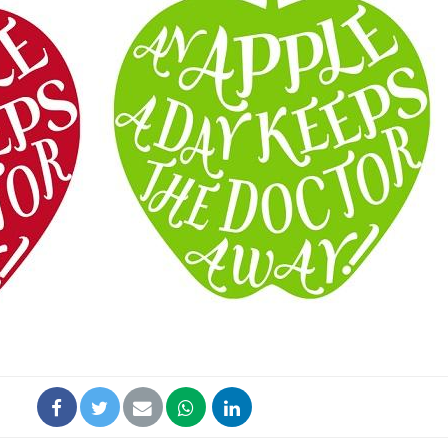
Grossesse et chaleur : ce
Mordue 
que dit la science
barracud
secouru
réflexe 
Le smartphone nuit-il à
Légionel
l'apprentissage de la
quelle e
lecture ?
contami
Mordue par une tique en
Allergie
vacances, elle reste dans
une nou
le coma pendant 42 jours
les réac