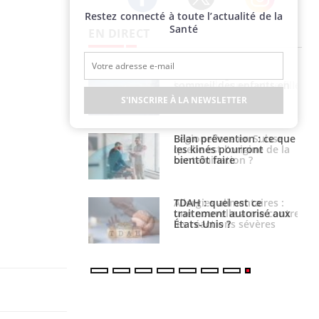
Restez connecté à toute l’actualité de la
Twitter
Facebook
Instagram
Santé
EN DIRECT
par un
Comment gérer le
a, une petite fille
sommeil des enfants en
e grâce à un
vacances ?
S'INSCRIRE À LA NEWSLETTER
essentiel
lose en Suisse :
Bilan prévention : ce que
st l’origine de la
les kinés pourront
nation ?
bientôt faire
s alimentaires :
TDAH : quel est ce
velle arme contre
traitement autorisé aux
tions sévères
États-Unis ?