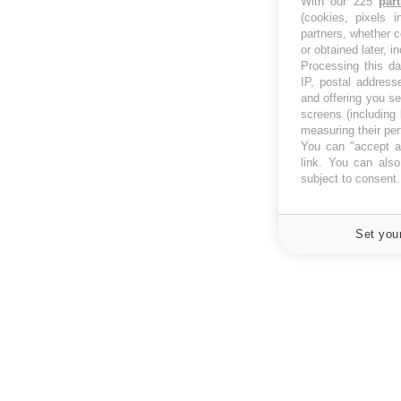
With our 225
par
(cookies, pixels 
partners, whether c
or obtained later, i
Processing this da
IP, postal address
and offering you s
screens (including
measuring their pe
You can "accept al
link
. You can also 
subject to consent
Set you
À PROPOS
NEWSLETT
Recevez toute
Données personnelles et cookies
infos santé