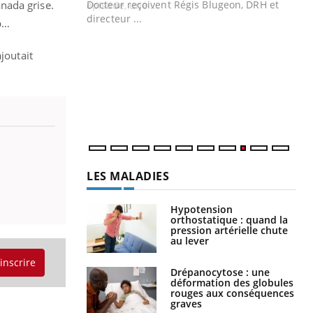
anada grise.
Docteur reçoivent Régis Blugeon, DRH et
directeur ...
p…
Ec
You
quo
joutait
Dan
der
com
et é
LES MALADIES
Hypotension
orthostatique : quand la
pression artérielle chute
au lever
'inscrire
Drépanocytose : une
déformation des globules
rouges aux conséquences
graves