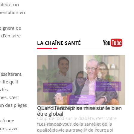
nteux, un
mentation en
aignent de
 d’en faire
LA CHAÎNE SANTÉ
Youtube
désaltérant.
fie qu’il
 les
ies. C’est
 un des pièges
Youtube
 diabète
Quand l’entreprise mise sur le bien
Youtube
Youtube
être global
e, c'est votre
s à une
"Les rendez-vous de la santé et de la
naire qui
urs, avec
qualité de vie au travail" de Pourquoi
 ! Dans cet