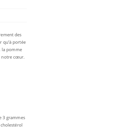
ièrement des
er qu’à portée
t, la pomme
e notre cœur.
 de 3 grammes
 cholestérol