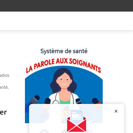
adios
anté,
er
Publicité