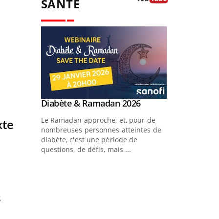
xte
s