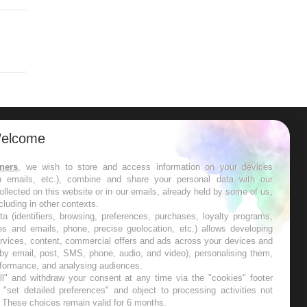
SYMPTÔMES
Douleurs de l’avant-
pied : des
métatarsalgies à 90
% liées à problème
d’appui
elcome
Mauvaise haleine : il
faut améliorer
l’hygiène bucco-
tners
, we wish to store and access information on your devices
dentaire
in emails, etc.), combine and share your personal data with our
ollected on this website or in our emails, already held by some of us,
ncluding in other contexts.
ta (identifiers, browsing, preferences, purchases, loyalty programs,
es and emails, phone, precise geolocation, etc.) allows developing
ervices, content, commercial offers and ads across your devices and
 by email, post, SMS, phone, audio, and video), personalising them,
rformance, and analysing audiences.
ETTER
l" and withdraw your consent at any time via the "cookies" footer
"set detailed preferences" and object to processing activities not
. These choices remain valid for 6 months.