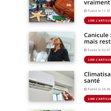
vraiment
d'autres non ! D'un côté,
ou même alopécie… Les symptômes
questions sur la maladie
de la carence en fer sont multiples ce
Publié le 11.0
e c'est montrer ...
qui la rend ...
LIRE L'ARTICL
Canicule 
mais rest
Publié le 02.0
LIRE L'ARTICL
Climatisat
santé
Publié le 24.0
LIRE L'ARTICL