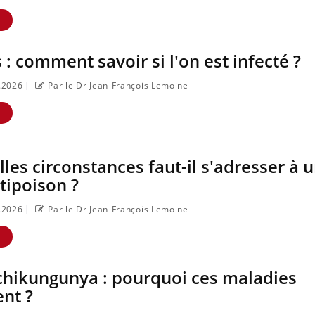
E
 : comment savoir si l'on est infecté ?
Le smartphone nuit-
Légionel
|
7.2026
Par le Dr Jean-François Lemoine
il à l'apprentissage
Suisse : 
de la lecture ?
l’origine
contamin
E
Mordue par une
Allergies
tique en vacances,
alimenta
les circonstances faut-il s'adresser à 
elle reste dans le
nouvell
coma pendant 42
contre l
tipoison ?
jours
sévères
r
Mordue par un
Comment
|
7.2026
Par le Dr Jean-François Lemoine
barracuda, une
sommeil
petite fille secourue
en vacan
grâce à un réflexe
E
essentiel
chikungunya : pourquoi ces maladies
nt ?