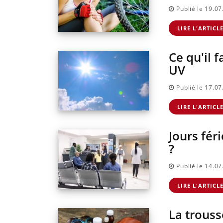
Publié le 19.0
LIRE L'ARTICL
Ce qu'il 
UV
Publié le 17.0
LIRE L'ARTICL
Jours fér
?
Publié le 14.0
LIRE L'ARTICL
hronique des Mains :
Carence en fer : comprendre
Youtube
Youtube
Youtube
r ma maladie
pour prévenir
La trouss
sujets qui sont faciles à
Fatigue, irritabilité, brouillard mental