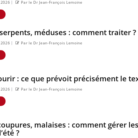
|
7.2026
Par le Dr Jean-François Lemoine
E
 serpents, méduses : comment traiter ?
|
7.2026
Par le Dr Jean-François Lemoine
E
urir : ce que prévoit précisément le te
|
7.2026
Par le Dr Jean-François Lemoine
E
coupures, malaises : comment gérer le
’été ?