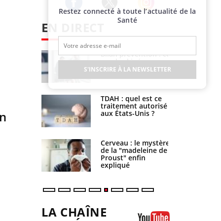
Restez connecté à toute l’actualité de la
Twitter
Facebook
Instagram
Santé
EN DIRECT
lose en
Bilan prévention : ce
quelle est
que les kinés
 de la
pourront bientôt
S'INSCRIRE À LA NEWSLETTER
ation ?
faire
TDAH : quel est ce
ires : une
traitement autorisé
un
e arme
aux États-Unis ?
es réactions
 gérer le
Cerveau : le mystère
 des enfants
de la "madeleine de
ces ?
Proust" enfin
expliqué