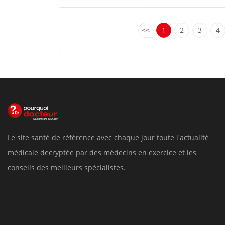
<<
1
2
3
4