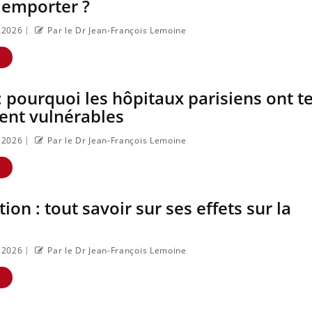
 emporter ?
nouveau rythme de vie ! V
plage, piscine, soleil, activ
|
7.2026
Par le Dr Jean-François Lemoine
air… Nos mains sont ...
E
: pourquoi les hôpitaux parisiens ont t
ent vulnérables
|
7.2026
Par le Dr Jean-François Lemoine
E
ion : tout savoir sur ses effets sur la
|
6.2026
Par le Dr Jean-François Lemoine
E