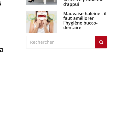
s
déformation des
globules rouges aux
conséquences
graves
Maladie de Charcot
(Sclérose latérale
amyotrophique)
a
J'AI MAL