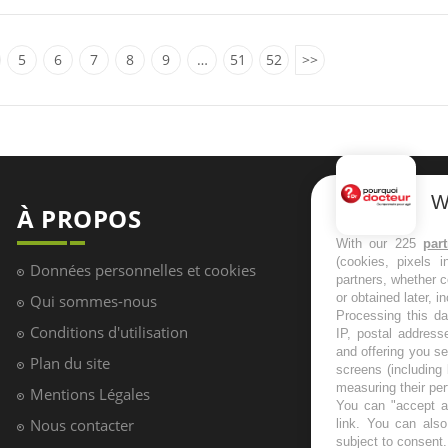
5
6
7
8
9
…
51
52
>>
W
With our 225
par
(cookies, pixels 
partners, whether c
or obtained later, i
Processing this da
IP, postal address
and offering you s
screens (including
measuring their pe
À PROPOS
NEWSL
You can "accept al
link
. You can also 
subject to consent