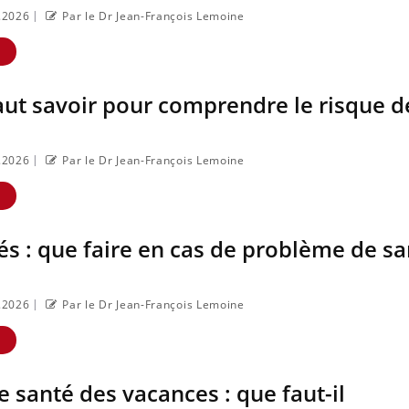
|
7.2026
Par le Dr Jean-François Lemoine
E
faut savoir pour comprendre le risque d
|
7.2026
Par le Dr Jean-François Lemoine
E
iés : que faire en cas de problème de s
Insuline & Charge mentale : et si
Youtube
Youtube
on osait en parler??
En 2026, l'insuline dans le diabète de
|
7.2026
Par le Dr Jean-François Lemoine
type 2 reste entourée d'idées reçues
chez les patients comme parfois chez
E
Eczéma Chronique des
Youtube
les soignants.
se préparer pour l’été 
e santé des vacances : que faut-il
L'été arrive… et avec lui, u