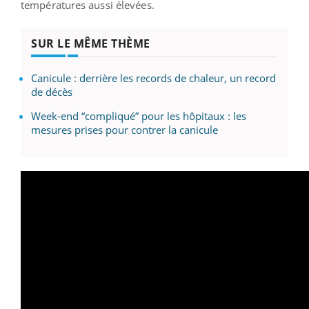
températures aussi élevées.
SUR LE MÊME THÈME
Canicule : derrière les records de chaleur, un record
de décès
Week-end “compliqué” pour les hôpitaux : les
mesures prises pour contrer la canicule