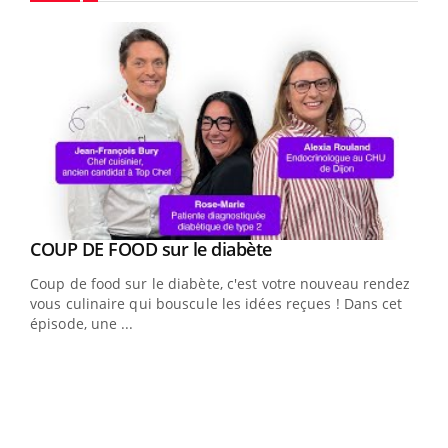
Youtube
Youtube
cès
COUP DE FOOD sur le diabète
Youtube
Coup de food sur le diabète, c'est votre nouveau rendez-
 en
vous culinaire qui bouscule les idées reçues ! Dans cet
u
épisode, une ...
Qua
You