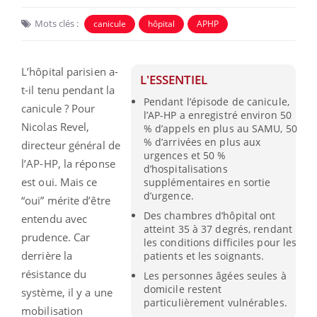
Mots clés :
canicule
hôpital
APHP
L’hôpital parisien a-
L'ESSENTIEL
t-il tenu pendant la
Pendant l’épisode de canicule,
canicule ? Pour
l’AP-HP a enregistré environ 50
Nicolas Revel,
% d’appels en plus au SAMU, 50
% d’arrivées en plus aux
directeur général de
urgences et 50 %
l’AP-HP, la réponse
d’hospitalisations
est oui. Mais ce
supplémentaires en sortie
d’urgence.
“oui” mérite d’être
Des chambres d’hôpital ont
entendu avec
atteint 35 à 37 degrés, rendant
prudence. Car
les conditions difficiles pour les
derrière la
patients et les soignants.
résistance du
Les personnes âgées seules à
domicile restent
système, il y a une
particulièrement vulnérables.
mobilisation