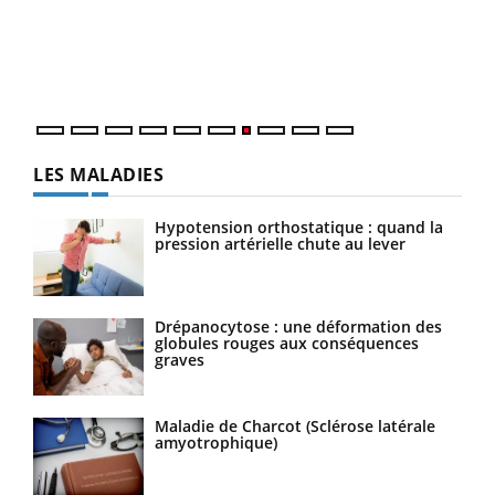
"Les
trav
DRH 
LES MALADIES
Hypotension orthostatique : quand la
pression artérielle chute au lever
Drépanocytose : une déformation des
globules rouges aux conséquences
graves
Maladie de Charcot (Sclérose latérale
amyotrophique)