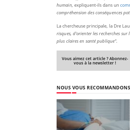
humain,
expliquent-ils dans un
com
compréhension des conséquences poten
La chercheuse principale, la Dre L
Eczéma Chronique des Mains :
Car
Youtube
You
Youtube
expliquer ma maladie
pré
risques, d'orienter les recherches su
plus claires en santé publique".
Il y a des sujets qui sont faciles à aborder...
Fati
d'autres non ! D'un côté, poser des
mêm
questions sur la maladie d'un proche c'est
care
Vous aimez cet article ? Abonnez-
montrer ...
...
vous à la newsletter !
NOUS VOUS RECOMMANDON