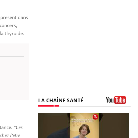
 présent dans
 cancers,
la thyroïde.
LA CHAÎNE SANTÉ
Youtube
stance.
"Ces
hez l'être