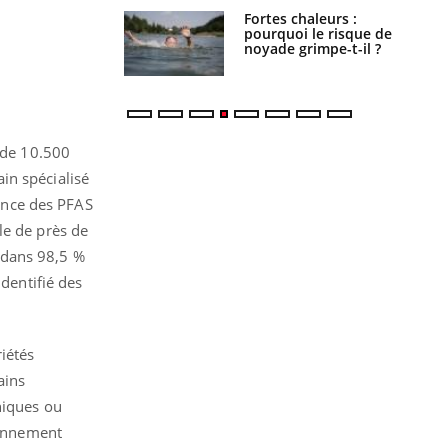
e empêche-t-elle
Fortes chaleurs :
r la nuit ?
pourquoi le risque de
noyade grimpe-t-il ?
s de 10.500
in spécialisé
sence des PFAS
le de près de
 dans 98,5 %
identifié des
iétés
ains
niques ou
ronnement