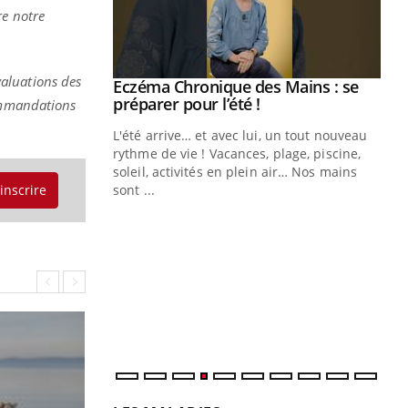
re notre
valuations des
ale : et si on
Eczéma Chronique des Mains : se
Youtube
ube
Youtube
préparer pour l’été !
commandations
e diabète de type 2
L'été arrive… et avec lui, un tout nouveau
çues chez les
rythme de vie ! Vacances, plage, piscine,
ez les soignants.
soleil, activités en plein air… Nos mains
sont ...
'inscrire
Di
You
Le 
nom
dia
défi