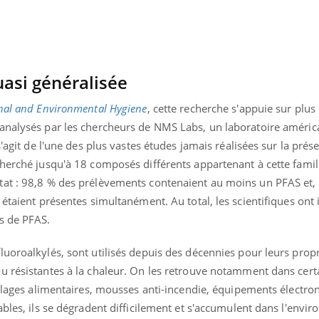
Chikungunya, dengue,
La siest
West Nile : que se passe-
de dormi
t-il dans le sud de la
France ?
asi généralisée
nal and Environmental Hygiene
, cette recherche s'appuie sur plu
analysés par les chercheurs de NMS Labs, un laboratoire américa
s'agit de l'une des plus vastes études jamais réalisées sur la pré
cherché jusqu'à 18 composés différents appartenant à cette famil
tat : 98,8 % des prélèvements contenaient au moins un PFAS et,
étaient présentes simultanément. Au total, les scientifiques ont 
s de PFAS.
uoroalkylés, sont utilisés depuis des décennies pour leurs propr
u résistantes à la chaleur. On les retrouve notamment dans cert
allages alimentaires, mousses anti-incendie, équipements électro
ables, ils se dégradent difficilement et s'accumulent dans l'envi