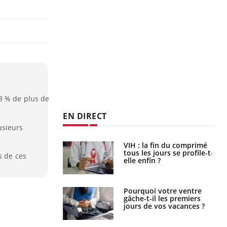
8 % de plus de
EN DIRECT
usieurs
icaments GLP-1
VIH : la fin du comprimé
t-ils aussi les os
tous les jours se profile-t-
s de ces
elle enfin ?
alovirus : ce qui
Pourquoi votre ventre
ans la prise en
gâche-t-il les premiers
des femmes
jours de vos vacances ?
es