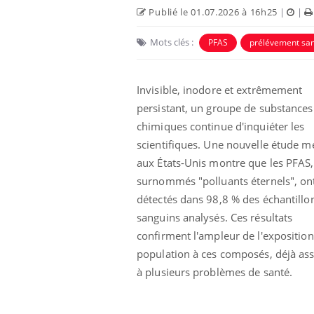
Publié le 01.07.2026 à 16h25
|
|
Mots clés :
PFAS
prélévement sa
Invisible, inodore et extrêmement
persistant, un groupe de substances
chimiques continue d'inquiéter les
scientifiques. Une nouvelle étude 
aux États-Unis montre que les PFAS,
surnommés "polluants éternels", ont
détectés dans 98,8 % des échantillo
Mortalité infantile : un
rapport s’interroge sur
sanguins analysés. Ces résultats
son taux élevé en France
confirment l'ampleur de l'exposition
population à ces composés, déjà ass
Grossesse à risque : ce jus
à plusieurs problèmes de santé.
naturel attire l'attention
des chercheurs