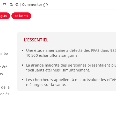
|
|
|
Commenter
nguin
polluants
L'ESSENTIEL
Une étude américaine a détecté des PFAS dans 98,
menée
10 500 échantillons sanguins.
La grande majorité des personnes présentaient pl
 été
"polluants éternels" simultanément.
ns
Toujours connectés :
Les méd
comment le travail
protègen
Les chercheurs appellent à mieux évaluer les effet
empiète de plus en plus
?
mélanges sur la santé.
sur nos soirées
 de la
ociés
Cancer colorectal : une
Cytomég
stratégie simple aurait
change d
changé la donne au Pays
charge 
basque
enceint