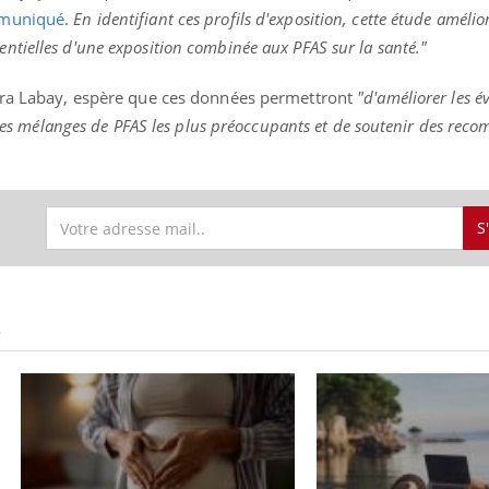
muniqué
.
En identifiant ces profils d'exposition, cette étude amélio
tielles d'une exposition combinée aux PFAS sur la santé."
aura Labay, espère que ces données permettront
"d'améliorer les é
ence en fer : comprendre pour
Insuline & Charge ment
tube
Youtube
Youtube
Yout
venir
osait en parler??
r les mélanges de PFAS les plus préoccupants et de soutenir des re
gue, irritabilité, brouillard mental ou
En 2026, l'insuline dans l
e alopécie… Les symptômes de la
reste entourée d'idées re
nce en fer sont multiples ce qui la rend
patients comme parfois ch
S
S