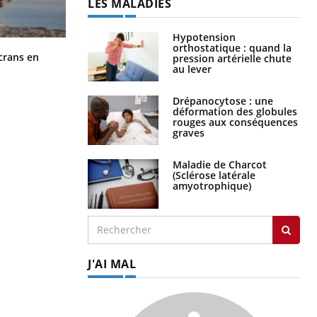
LES MALADIES
Hypotension
orthostatique : quand la
Toujours connectés : comment le
crans en
pression artérielle chute
travail empiète de plus en plus sur
au lever
nos soirées
Drépanocytose : une
déformation des globules
rouges aux conséquences
graves
Maladie de Charcot
(Sclérose latérale
amyotrophique)
J'AI MAL