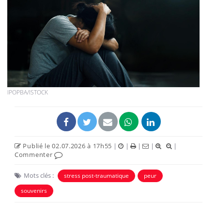
IPOPBA/ISTOCK
Publié le 02.07.2026 à 17h55
|
|
|
|
|
Commenter
Mots clés :
stress post-traumatique
peur
souvenirs