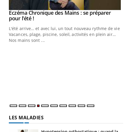
Eczéma Chronique des Mains : se préparer
Youtube
Youtube
pour l’été !
L'été arrive… et avec lui, un tout nouveau rythme de vie !
Vacances, plage, piscine, soleil, activités en plein air…
Nos mains sont ...
Dia
You
Le 
pers
ques
LES MALADIES
Hypotension orthostatique : quand la