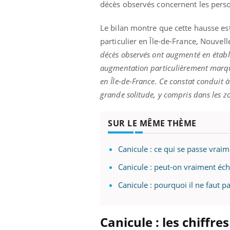
ez les soignants.
soleil, activités en plein air… Nos mains
décès observés concernent les perso
défi
sont ...
Le bilan montre que cette hausse est
particulier en Île-de-France, Nouvel
décès observés ont augmenté en établi
augmentation particulièrement marquée
en Île-de-France. Ce constat conduit à
grande solitude, y compris dans les z
SUR LE MÊME THÈME
Canicule : ce qui se passe vrai
Canicule : peut-on vraiment éch
Canicule : pourquoi il ne faut p
Canicule : les chiffr