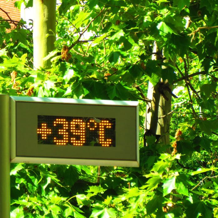
Mordue par un
Comment
barracuda, une petite fille
sommeil
secourue grâce à un
vacance
réflexe essentiel
Légionellose en Suisse :
Bilan pr
quelle est l’origine de la
les kiné
contamination ?
bientôt 
Allergies alimentaires :
TDAH : q
une nouvelle arme contre
traitem
les réactions sévères
États-Un