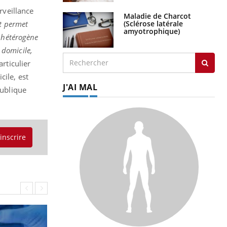
rveillance
Maladie de Charcot
(Sclérose latérale
et permet
amyotrophique)
e hétérogène
à domicile,
rticulier
cile, est
J'AI MAL
publique
'inscrire