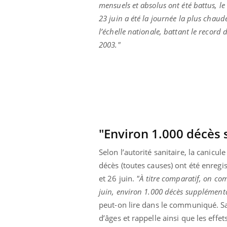
mensuels et absolus ont été battus, l
23 juin a été la journée la plus chaud
l’échelle nationale, battant le record 
2003."
"Environ 1.000 décès 
Selon l’autorité sanitaire, la canic
décès (toutes causes) ont été enregi
et 26 juin.
"À titre comparatif, on com
ale : et si on
Eczéma Chronique des Mains : se
Dia
Youtube
You
ube
Youtube
juin, environ 1.000 décès supplémenta
préparer pour l’été !
Le 
peut-on lire dans le communiqué. Sa
 diabète de type 2
L'été arrive… et avec lui, un tout nouveau
nom
d’âges et rappelle ainsi que les effe
ues chez les
rythme de vie ! Vacances, plage, piscine,
diab