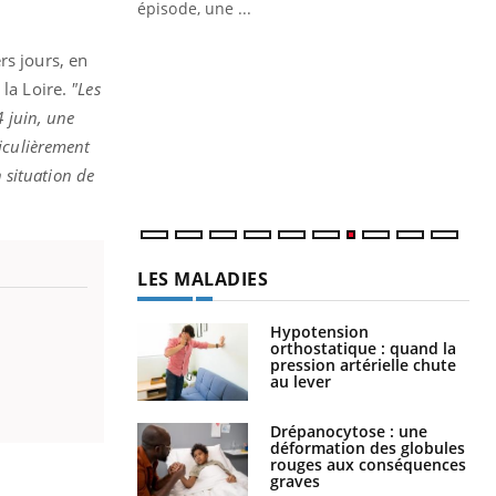
ière de bilan de
épisode, une ...
« jumeau
Qu
You
rs jours, en
êtr
la Loire.
"Les
"Le
4 juin, une
qua
iculièrement
Doc
n situation de
dir
LES MALADIES
Hypotension
orthostatique : quand la
pression artérielle chute
au lever
Drépanocytose : une
déformation des globules
rouges aux conséquences
graves