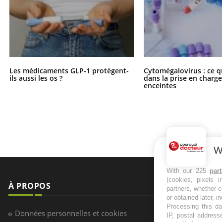
Les médicaments GLP-1 protègent-
Cytomégalovirus : ce q
ils aussi les os ?
dans la prise en char
enceintes
W
With our 225
par
(cookies, pixels 
À PROPOS
NEWSLETT
partners, whether c
or obtained later, i
Processing this da
Recevez toute
Données personnelles et cookies
IP, postal address
infos santé