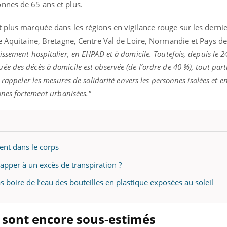
mutualiste innove en mat
nnes de 65 ans et plus.
s, mais ...
santé : l'utilisation d'un 
numérique » permet ...
 plus marquée dans les régions en vigilance rouge sur les dernie
le Aquitaine, Bretagne, Centre Val de Loire, Normandie et Pays de 
ssement hospitalier, en EHPAD et à domicile. Toutefois, depuis le 2
 des décès à domicile est observée (de l’ordre de 40 %), tout part
 rappeler les mesures de solidarité envers les personnes isolées et e
ones fortement urbanisées."
ment dans le corps
apper à un excès de transpiration ?
as boire de l’eau des bouteilles en plastique exposées au soleil
es sont encore sous-estimés