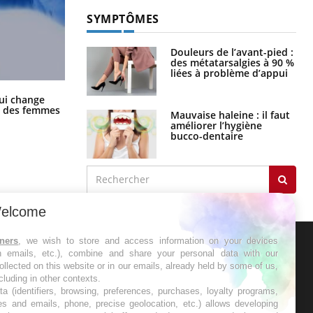
SYMPTÔMES
Douleurs de l’avant-pied :
des métatarsalgies à 90 %
liées à problème d’appui
La sieste empêche-t-elle de dormir
ui change
la nuit ?
ge des femmes
Mauvaise haleine : il faut
améliorer l’hygiène
bucco-dentaire
elcome
tners
, we wish to store and access information on your devices
in emails, etc.), combine and share your personal data with our
ER
ollected on this website or in our emails, already held by some of us,
ncluding in other contexts.
ta (identifiers, browsing, preferences, purchases, loyalty programs,
s les semaines les meilleures
es and emails, phone, precise geolocation, etc.) allows developing