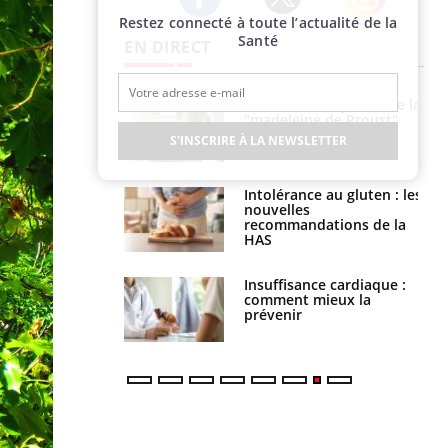
Restez connecté à toute l’actualité de la
Twitter
Facebook
Instagram
Santé
EN DIRECT
 gérer le
Cerveau : le mystère de la
 des enfants en
"madeleine de Proust"
s ?
enfin expliqué
S'INSCRIRE À LA NEWSLETTER
évention : ce que
Intolérance au gluten : les
s pourront
nouvelles
faire
recommandations de la
HAS
uel est ce
Insuffisance cardiaque :
ent autorisé aux
comment mieux la
is ?
prévenir