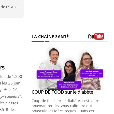
de 65 ans et
LA CHAÎNE SANTÉ
Youtube
rs
plus de 1.200
 les 25 juin
puis le 24
Youtube
ue » pour
COUP DE FOOD sur le diabète
Youtube
 précédents"
,
médecine
Coup de food sur le diabète, c'est votre
es classes
nouveau rendez-vous culinaire qui
 85 % des
n groupe
bouscule les idées reçues ! Dans cet