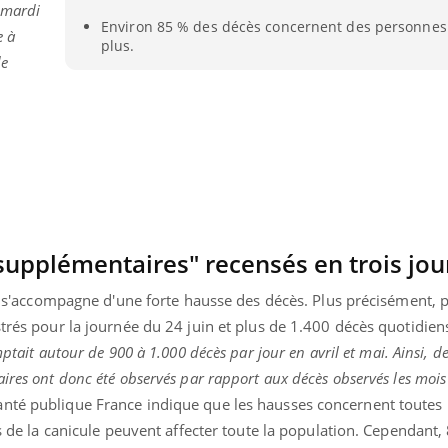
e mardi
Environ 85 % des décès concernent des personnes 
e à
plus.
de
supplémentaires" recensés en trois jou
ule s'accompagne d'une forte hausse des décès. Plus précisément, 
strés pour la journée du 24 juin et plus de 1.400 décès quotidiens
ptait autour de 900 à 1.000 décès par jour en avril et mai. Ainsi, de
Youtube
bète & Ramadan 2026
Un « jumeau numériq
tube
Youtube
ires ont donc été observés par rapport aux décès observés les mois
faciliter l’accès à la 
Ramadan approche, et, pour de
Youtube
préventive
nté publique France indique que les hausses concernent toutes l
breuses personnes atteintes de
ts de la canicule peuvent affecter toute la population. Cependant,
Un établissement lié à u
ète, c'est une période de questions, de