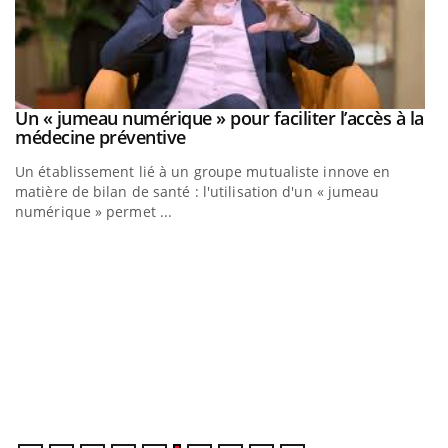
Un « jumeau numérique » pour faciliter l’accès à la
Youtube
Youtube
médecine préventive
Un établissement lié à un groupe mutualiste innove en
matière de bilan de santé : l'utilisation d'un « jumeau
numérique » permet ...
C
Yo
Co
cu
un