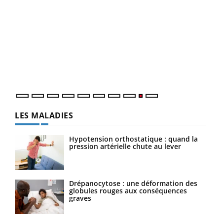
Ecz
You
(2/3
Une 
une 
une i
LES MALADIES
Hypotension orthostatique : quand la
pression artérielle chute au lever
Drépanocytose : une déformation des
globules rouges aux conséquences
graves