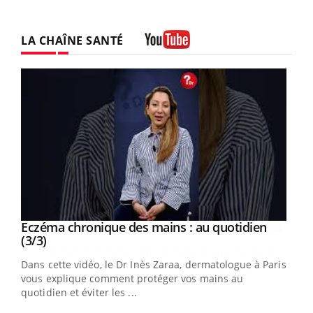
LA CHAÎNE SANTÉ
Youtube
Youtube
al
Eczéma chronique des mains : au quotidien
Youtube
Youtube
(3/3)
au
Dans cette vidéo, le Dr Inès Zaraa, dermatologue à Paris,
,
vous explique comment protéger vos mains au
quotidien et éviter les ...