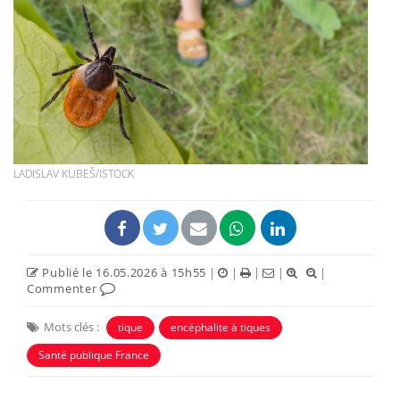
LADISLAV KUBEŠ/ISTOCK
Publié le 16.05.2026 à 15h55
|
|
|
|
|
Commenter
Mots clés :
tique
encéphalite à tiques
Santé publique France