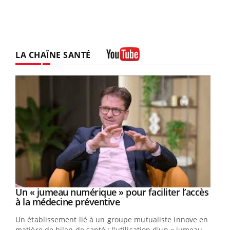
LA CHAÎNE SANTÉ
Youtube
Un « jumeau numérique » pour faciliter l’accès
Youtube
Youtube
à la médecine préventive
Un établissement lié à un groupe mutualiste innove en
e
matière de bilan de santé : l'utilisation d'un « jumeau