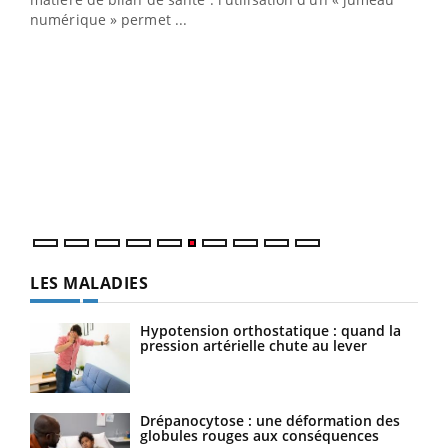
numérique » permet ...
COU
You
Coup
vous
épis
LES MALADIES
Hypotension orthostatique : quand la
pression artérielle chute au lever
Drépanocytose : une déformation des
globules rouges aux conséquences