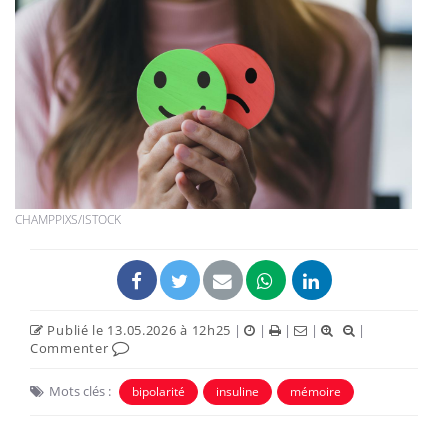
CHAMPPIXS/ISTOCK
Publié le 13.05.2026 à 12h25
|
|
|
|
|
Commenter
Mots clés :
bipolarité
insuline
mémoire