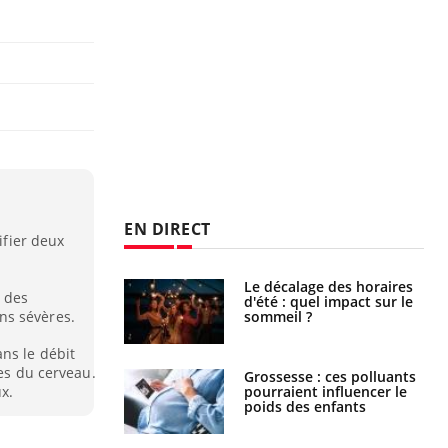
EN DIRECT
ifier deux
: le mystère de la
Le décalage des horaires
e des
ine de Proust"
d'été : quel impact sur le
ns sévères.
pliqué
sommeil ?
ns le débit
les du cerveau.
nce au gluten : les
Grossesse : ces polluants
es
pourraient influencer le
x.
ndations de la
poids des enfants