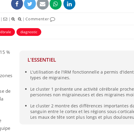
|
|
|
Commenter
rébrale
diagnostic
 15 %
L'ESSENTIEL
L'utilisation de l'IRM fonctionnelle a permis d'ident
 zones
types de migraines.
Comment gérer le
Cerveau 
Le cluster 1 présente une activité cérébrale proch
sommeil des enfants en
"madele
se de
personnes non migraineuses et des migraines moi
vacances ?
enfin ex
la
Le cluster 2 montre des différences importantes da
sanguin entre le cortex et les régions sous-cortica
Bilan prévention : ce que
Intoléra
les kinés pourront
nouvell
Les maux de tête sont plus longs et plus douloureu
e
bientôt faire
recomma
HAS
quipe