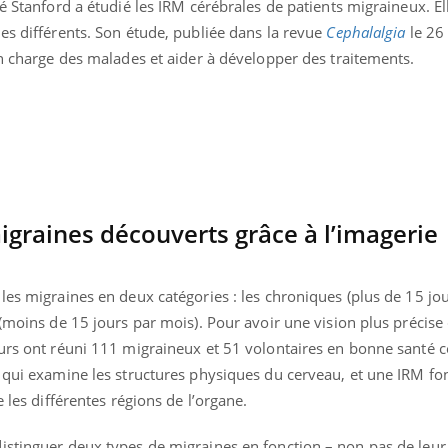
é Stanford a étudié les IRM cérébrales de patients migraineux. Ell
TDAH : quel est ce
Insuffis
es différents. Son étude, publiée dans la revue
Cephalalgia
le 26
traitement autorisé aux
comment
États-Unis ?
préveni
en charge des malades et aider à développer des traitements.
graines découverts grâce à l’imagerie
 les migraines en deux catégories : les chroniques (plus de 15 j
 (moins de 15 jours par mois). Pour avoir une vision plus précis
urs ont réuni 111 migraineux et 51 volontaires en bonne santé cé
 qui examine les structures physiques du cerveau, et une IRM fon
e les différentes régions de l’organe.
istinguer deux types de migraines en fonction – non pas de leur 