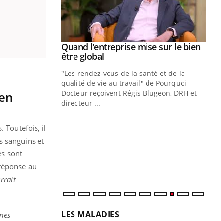
Youtube
 diabète
Quand l’entreprise mise sur le bien
Youtube
Youtube
être global
e, c'est votre
"Les rendez-vous de la santé et de la
naire qui
qualité de vie au travail" de Pourquoi
 ! Dans cet
Docteur reçoivent Régis Blugeon, DRH et
 en
directeur ...
Ec
You
quo
 Toutefois, il
Dan
s sanguins et
der
es sont
com
 réponse au
et é
rrait
LES MALADIES
ines