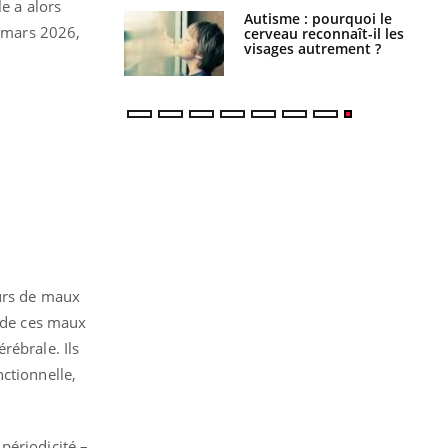
e a alors
ance cardiaque :
Autisme : pourquoi le
 mars 2026,
 mieux la
cerveau reconnaît-il les
r
visages autrement ?
ours de maux
e de ces maux
rébrale. Ils
ctionnelle,
périodicité –