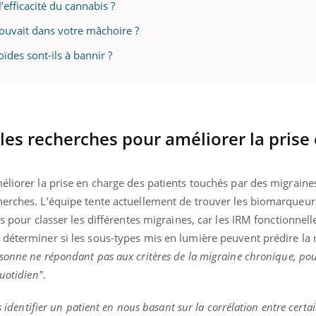
’efficacité du cannabis ?
trouvait dans votre mâchoire ?
ïdes sont-ils à bannir ?
« jumeau numérique » pour
COUP DE FOOD sur le
tube
Youtube
iliter l’accès à la médecine
Youtube
Coup de food sur le diabèt
ventive
nouveau rendez-vous culi
établissement lié à un groupe
bouscule les idées reçues
ualiste innove en matière de bilan de
 les recherches pour améliorer la prise
épisode, une ...
é : l'utilisation d'un « jumeau
érique » permet ...
éliorer la prise en charge des patients touchés par des migraines.
herches. L’équipe tente actuellement de trouver les biomarqueur
es pour classer les différentes migraines, car les IRM fonctionnell
 déterminer si les sous-types mis en lumière peuvent prédire la
sonne ne répondant pas aux critères de la migraine chronique, pou
quotidien"
.
s identifier un patient en nous basant sur la corrélation entre certa