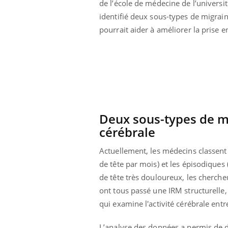
de l’école de médecine de l’universit
ar une tique en
Allergies alimentaires :
identifié deux sous-types de migrain
, elle reste dans
une nouvelle arme contre
pendant 42 jours
les réactions sévères
pourrait aider à améliorer la prise 
Deux sous-types de mi
cérébrale
Actuellement, les médecins classent
de tête par mois) et les épisodiques
de tête très douloureux, les cherche
ont tous passé une IRM structurelle,
qui examine l'activité cérébrale entr
L’analyse des données a permis de d