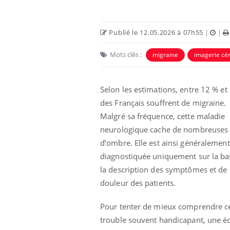
Publié le 12.05.2026 à 07h55
|
|
Mots clés :
migraine
imagerie cé
Selon les estimations, entre 12 % et
des Français souffrent de migraine.
Malgré sa fréquence, cette maladie
neurologique cache de nombreuses
d’ombre. Elle est ainsi généralement
e et chaleur : ce
Mordue par un
a science
barracuda, une petite fille
diagnostiquée uniquement sur la ba
secourue grâce à un
la description des symptômes et de 
réflexe essentiel
douleur des patients.
phone nuit-il à
Légionellose en Suisse :
tissage de la
quelle est l’origine de la
Pour tenter de mieux comprendre c
contamination ?
trouble souvent handicapant, une é