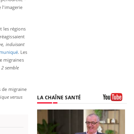
e l'imagerie
t les régions
réagissaient
ve, induisant
muniqué
. Les
de migraines
 2 semble
s de migraine
nique versus
LA CHAÎNE SANTÉ
Youtube