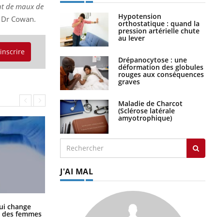
ant de maux de
Hypotension
e Dr Cowan.
orthostatique : quand la
pression artérielle chute
au lever
'inscrire
Drépanocytose : une
déformation des globules
rouges aux conséquences
graves
Maladie de Charcot
(Sclérose latérale
amyotrophique)
J'AI MAL
La sieste empêche-t-elle de dormir
ui change
la nuit ?
ge des femmes