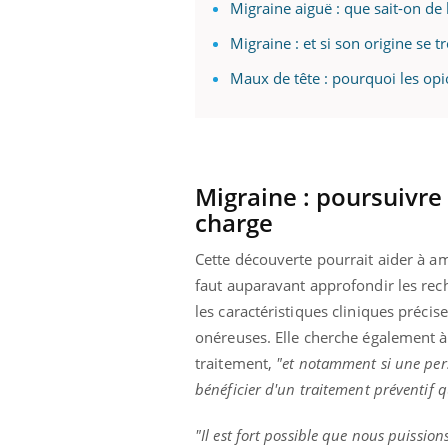
Migraine aiguë : que sait-on de l
Migraine : et si son origine se 
Maux de tête : pourquoi les opio
Youtube
 Mains : se
Diabète & Ramadan 2026
Un 
Youtube
You
outube
fac
Le Ramadan approche, et, pour de
pré
un tout nouveau
nombreuses personnes atteintes de
Un 
lage, piscine,
diabète, c'est une période de questions, de
mut
air… Nos mains
Migraine : poursuivre
défis, mais ...
sant
charge
num
Cette découverte pourrait aider à am
faut auparavant approfondir les rec
les caractéristiques cliniques précis
onéreuses. Elle cherche également à
traitement,
"et notamment si une per
bénéficier d'un traitement préventif 
"Il est fort possible que nous puission