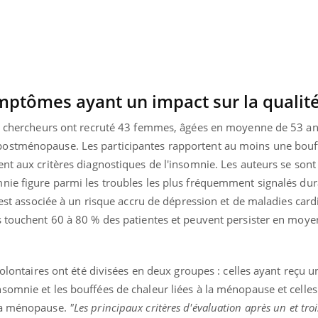
Le Viagra pourrait-il
freiner la propagation du
cancer ?
ptômes ayant un impact sur la qualité
es chercheurs ont recruté 43 femmes, âgées en moyenne de 53 an
ostménopause. Les participantes rapportent au moins une bouf
nt aux critères diagnostiques de l'insomnie. Les auteurs se sont
nie figure parmi les troubles les plus fréquemment signalés dur
e est associée à un risque accru de dépression et de maladies card
s touchent 60 à 80 % des patientes et peuvent persister en moy
volontaires ont été divisées en deux groupes : celles ayant reçu u
somnie et les bouffées de chaleur liées à la ménopause et celles
 la ménopause.
"Les principaux critères d'évaluation après un et tro