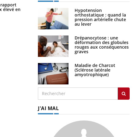
Grossesse à risque : ce jus naturel
n rapport
attire l'attention des chercheurs
x élevé en
Hypotension
orthostatique : quand la
pression artérielle chute
au lever
Drépanocytose : une
déformation des globules
rouges aux conséquences
graves
Maladie de Charcot
(Sclérose latérale
amyotrophique)
J'AI MAL