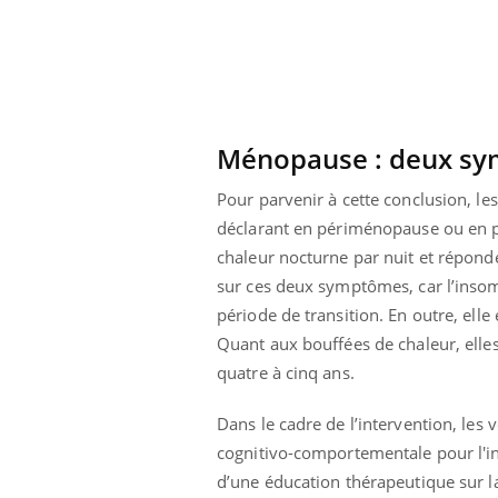
icaments GLP-1
VIH : la fin du comprimé
-ils aussi les os
tous les jours se profile-t-
elle enfin ?
Ménopause : deux sym
Pour parvenir à cette conclusion, l
déclarant en périménopause ou en p
chaleur nocturne par nuit et réponde
sur ces deux symptômes, car l’insom
période de transition. En outre, ell
Quant aux bouffées de chaleur, elle
quatre à cinq ans.
Dans le cadre de l’intervention, les 
cognitivo-comportementale pour l'in
d’une éducation thérapeutique sur