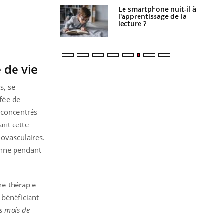
Le smartphone nuit-il à
Légionellose en Suisse :
l'apprentissage de la
quelle est l’origine de la
lecture ?
contamination ?
 de vie
s, se
fée de
 concentrés
ant cette
iovasculaires.
enne pendant
ne thérapie
 bénéficiant
is mois de