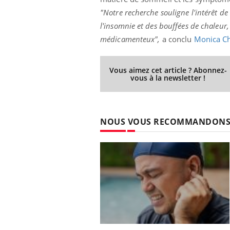
"Notre recherche souligne l'intérêt d
l'insomnie et des bouffées de chaleu
médicamenteux",
a conclu
Monica C
ale : et si on
Eczéma Chronique des Mains : se
Dia
Youtube
You
ube
Youtube
préparer pour l’été !
Le 
Vous aimez cet article ? Abonnez-
 diabète de type 2
L'été arrive… et avec lui, un tout nouveau
nom
vous à la newsletter !
ues chez les
rythme de vie ! Vacances, plage, piscine,
diab
ez les soignants.
soleil, activités en plein air… Nos mains
défi
sont ...
NOUS VOUS RECOMMANDON