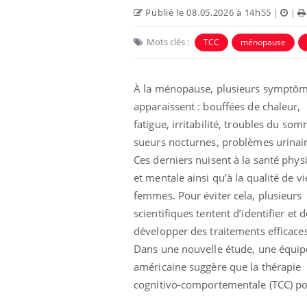
Publié le 08.05.2026 à 14h55
|
|
Mots clés :
TCC
ménopause
À la ménopause, plusieurs symptô
apparaissent : bouffées de chaleur,
fatigue, irritabilité, troubles du som
sueurs nocturnes, problèmes urinai
Ces derniers nuisent à la santé phys
et mentale ainsi qu’à la qualité de v
femmes. Pour éviter cela, plusieurs
olorectal : une
Cytomégalovirus : ce qui
e simple aurait
change dans la prise en
scientifiques tentent d’identifier et d
a donne au Pays
charge des femmes
enceintes
développer des traitements efficaces
Dans une nouvelle étude, une équip
unya, dengue,
La sieste empêche-t-elle
américaine suggère que la thérapie
e : que se passe-
de dormir la nuit ?
 le sud de la
cognitivo-comportementale (TCC) pou