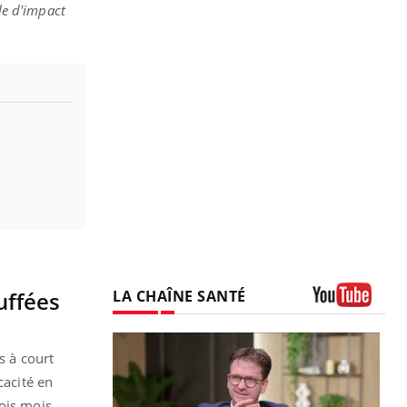
lle d'impact
LA CHAÎNE SANTÉ
uffées
Youtube
s à court
cacité en
ois mois.