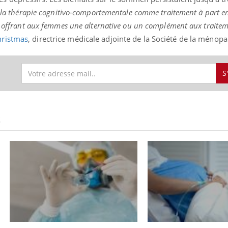
e la thérapie cognitivo-comportementale comme traitement à part en
r, offrant aux femmes une alternative ou un complément aux traite
hristmas
, directrice médicale adjointe de la Société de la ménopa
Youtube
bète & Ramadan 2026
tube
Ramadan approche, et, pour de
S
breuses personnes atteintes de
ète, c'est une période de questions, de
s, mais ...
S