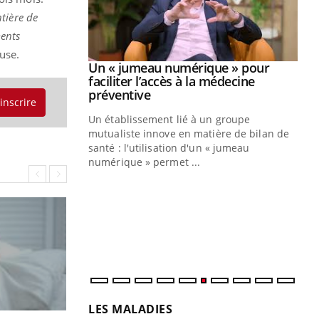
tière de
ments
use.
Youtube
Un « jumeau numérique » pour
COUP DE FOOD sur le diabète
Youtube
Youtube
faciliter l’accès à la médecine
Coup de food sur le diabète, c'est votre
Youtube
préventive
'inscrire
nouveau rendez-vous culinaire qui
Un établissement lié à un groupe
bouscule les idées reçues ! Dans cet
mutualiste innove en matière de bilan de
épisode, une ...
santé : l'utilisation d'un « jumeau
Qu
You
numérique » permet ...
êtr
"Le
qua
Doc
dir
LES MALADIES