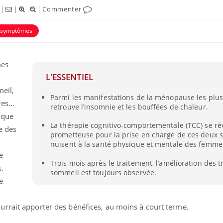
|
|
|
Commenter
symptômes
mes
L'ESSENTIEL
meil,
Parmi les manifestations de la ménopause les plus
res…
retrouve l’insomnie et les bouffées de chaleur.
ique
La thérapie cognitivo-comportementale (TCC) se ré
ie des
prometteuse pour la prise en charge de ces deux
Pourquoi votre ventre
nuisent à la santé physique et mentale des femme
gâche-t-il les premiers
e
jours de vos vacances ?
Trois mois après le traitement, l’amélioration des 
.
sommeil est toujours observée.
e
Fortes chaleurs :
pourquoi le risque de
noyade grimpe-t-il ?
rrait apporter des bénéfices, au moins à court terme.