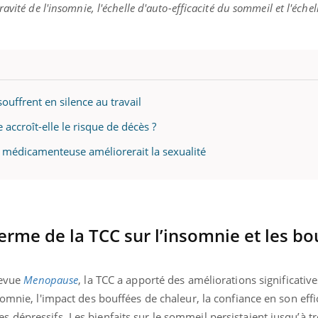
avité de l'insomnie, l'échelle d'auto-efficacité du sommeil et l'éche
uffrent en silence au travail
ccroît-elle le risque de décès ?
 médicamenteuse améliorerait la sexualité
terme de la TCC sur l’insomnie et les bo
revue
Menopause
, la TCC a apporté des améliorations significative
somnie, l'impact des bouffées de chaleur, la confiance en son effi
dépressifs. Les bienfaits sur le sommeil persistaient jusqu’à tr