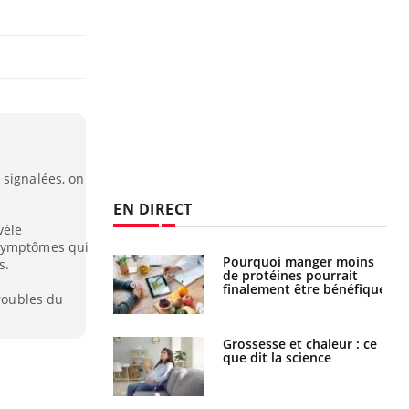
 signalées, on
EN DIRECT
vèle
 symptômes qui
Pourquoi manger moins
Mordue par une tique en
s.
de protéines pourrait
vacances, elle reste dans
finalement être bénéfique
le coma pendant 42 jours
troubles du
Grossesse et chaleur : ce
Mordue par un
que dit la science
barracuda, une petite fille
secourue grâce à un
réflexe essentiel