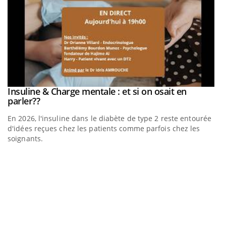
a
Insuline & Charge mentale : et si on osait en
Youtube
Youtube
parler??
En 2026, l'insuline dans le diabète de type 2 reste entourée
d'idées reçues chez les patients comme parfois chez les
soignants.
E
Yo
l’
L'
Va