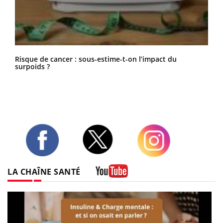
Risque de cancer : sous-estime-t-on l’impact du
surpoids ?
Twitter
Facebook
Instagram
LA CHAÎNE SANTÉ
Youtube
be