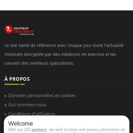
Le site santé de référence avec chaque jour toute l'actualité
médicale decryptée par des médecins en exercice et les
conseils des meilleurs spécialistes.
À PROPOS
Données personnelles et cookies
Qui sommes-nous
Conditions d'utilisation
Plan du site
Welcome
With our 225
partners
, we wish to store and access information on
Mentions Légales