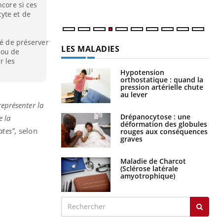
ncore si ces
yte et de
té de préserver
LES MALADIES
s ou de
r les
Hypotension
orthostatique : quand la
pression artérielle chute
au lever
représenter la
Drépanocytose : une
e la
déformation des globules
ates",
selon
rouges aux conséquences
graves
Maladie de Charcot
(Sclérose latérale
amyotrophique)