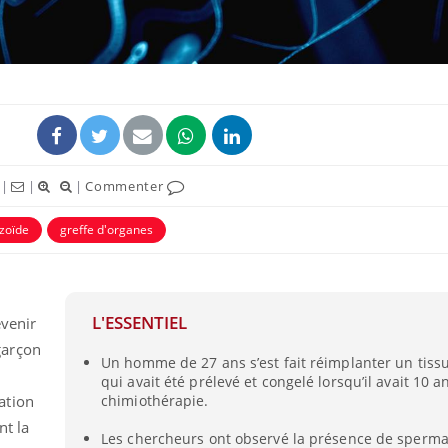
ence en fer : comprendre pour
tube
Youtube
venir
gue, irritabilité, brouillard mental ou
e alopécie… Les symptômes de la
nce en fer sont multiples ce qui la rend
|
|
|
Commenter
Insuline & Charge ment
Youtube
Yout
osait en parler??
zoïde
greffe d'organes
En 2026, l'insuline dans l
reste entourée d'idées re
patients comme parfois ch
L'ESSENTIEL
evenir
garçon
Un homme de 27 ans s’est fait réimplanter un tissu
qui avait été prélevé et congelé lorsqu’il avait 10 a
ation
chimiothérapie.
nt la
Les chercheurs ont observé la présence de sperma