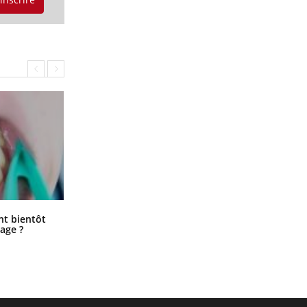
Éclipse solaire du 12 août : “Des
ent bientôt
verres adaptés, c'est indispensable
age ?
pour la santé des yeux”