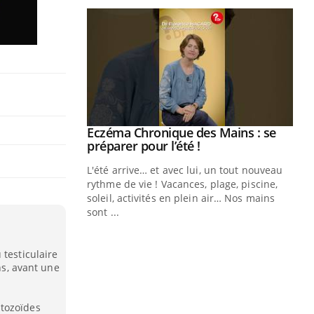
ale : et si on
Eczéma Chronique des Mains : se
Youtube
ube
Youtube
préparer pour l’été !
e diabète de type 2
L'été arrive… et avec lui, un tout nouveau
çues chez les
rythme de vie ! Vacances, plage, piscine,
ez les soignants.
soleil, activités en plein air… Nos mains
sont ...
Di
You
Le 
 testiculaire
nom
ns, avant une
dia
défi
tozoïdes