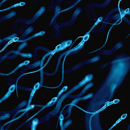
Éclipse solaire du 12 août
Bébés, j
: “Des verres adaptés,
quelle t
c'est indispensable pour
pharmac
la santé des yeux”
vacance
Les troubles du sommeil
Syndrom
modifient votre cerveau !
quels so
exercice
Mon enfant est-il trop
Comment
sensible ou simplement
pendant
très empathique ?