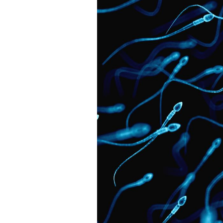
Les crises d’angoisse
peuvent-elles survenir
sans raison apparente ?
Fatigue en vacances :
normal ou signe d’une
maladie ?
Et si les caries pouvaient
bientôt disparaître sans
plombage ?