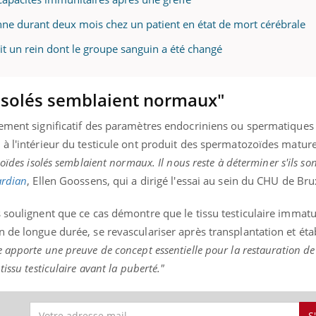
onne durant deux mois chez un patient en état de mort cérébrale
oit un rein dont le groupe sanguin a été changé
isolés semblaient normaux"
gement significatif des paramètres endocriniens ou spermatiques 
à l'intérieur du testicule ont produit des spermatozoïdes mature
ïdes isolés semblaient normaux. Il nous reste à déterminer s'ils so
rdian
, Ellen Goossens, qui a dirigé l'essai au sein du CHU de Bru
s soulignent que ce cas démontre que le tissu testiculaire imma
 de longue durée, se revasculariser après transplantation et éta
 apporte une preuve de concept essentielle pour la restauration de l
issu testiculaire avant la puberté."
S