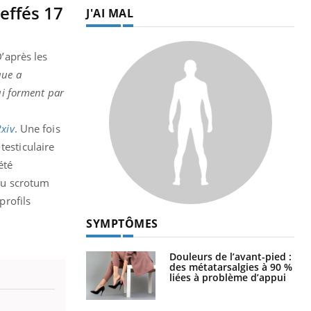
effés 17
J'AI MAL
D’après les
que a
ui forment par
xiv
. Une fois
testiculaire
été
 du scrotum
profils
SYMPTÔMES
Douleurs de l’avant-pied :
des métatarsalgies à 90 %
liées à problème d’appui