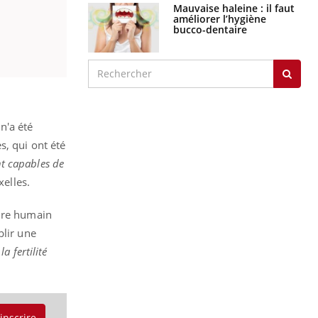
Mauvaise haleine : il faut
améliorer l’hygiène
bucco-dentaire
n'a été
s, qui ont été
nt capables de
xelles.
ture humain
blir une
a fertilité
'inscrire