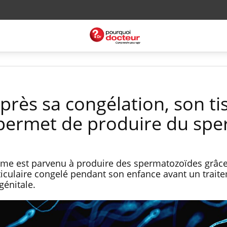
près sa congélation, son ti
ui permet de produire du sp
mme est parvenu à produire des spermatozoïdes grâc
sticulaire congelé pendant son enfance avant un trait
génitale.