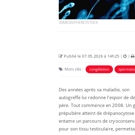
Car
You
3DMEDISPHERE/ISTOCK
pré
Fati
mêm
care
...
Publié le 07.05.2026 à 14h25
|
|
Eczéma Chronique des Mains :
Youtube
Youtube
expliquer ma maladie
Mots clés :
congélation
spermato
Il y a des sujets qui sont faciles à aborder...
d'autres non ! D'un côté, poser des
questions sur la maladie d'un proche c'est
Des années après sa maladie, son
montrer ...
autogreffe lui redonne l’espoir de d
père. Tout commence en 2008. Un 
prépubère atteint de drépanocytose
entame un parcours de cryoconserv
pour son tissu testiculaire, permetta