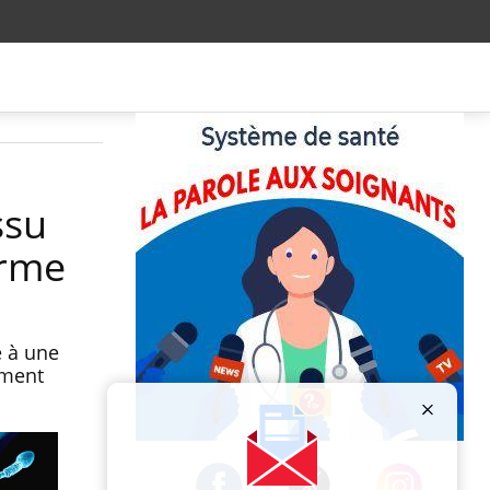
ssu
erme
e à une
ement
Publicité