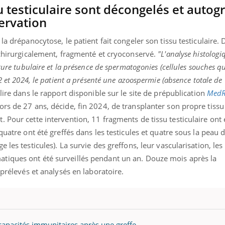
 testiculaire sont décongelés et autogr
ervation
la drépanocytose, le patient fait congeler son tissu testiculaire. 
 chirurgicalement, fragmenté et cryoconservé.
"L'analyse histologi
cture tubulaire et la présence de spermatogonies (cellules souches q
2 et 2024, le patient a présenté une azoospermie (absence totale de
ire dans le rapport disponible sur le site de prépublication
MedR
rs de 27 ans, décide, fin 2024, de transplanter son propre tissu 
 Pour cette intervention, 11 fragments de tissu testiculaire ont 
quatre ont été greffés dans les testicules et quatre sous la peau
les testicules). La survie des greffons, leur vascularisation, les 
tiques ont été surveillés pendant un an. Douze mois après la
 prélevés et analysés en laboratoire.
 capacités immunitaires après une greffe