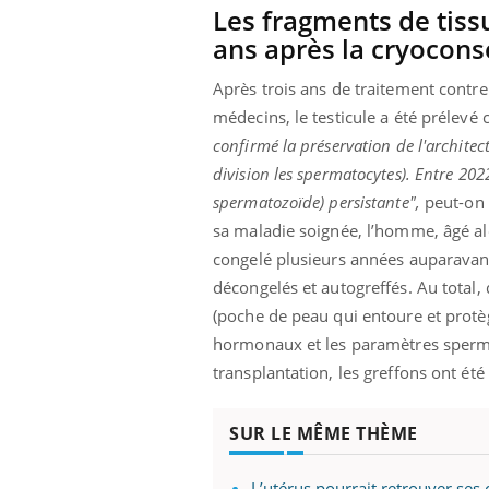
Les fragments de tissu
ans après la cryocons
Après trois ans de traitement contre 
médecins, le testicule a été prélevé
confirmé la préservation de l'archite
division les spermatocytes). Entre 202
spermatozoïde) persistante",
peut-on l
sa maladie soignée, l’homme, âgé alo
congelé plusieurs années auparavant.
décongelés et autogreffés. Au total, 
(poche de peau qui entoure et protège 
hormonaux et les paramètres sperma
transplantation, les greffons ont été
SUR LE MÊME THÈME
L’utérus pourrait retrouver ses