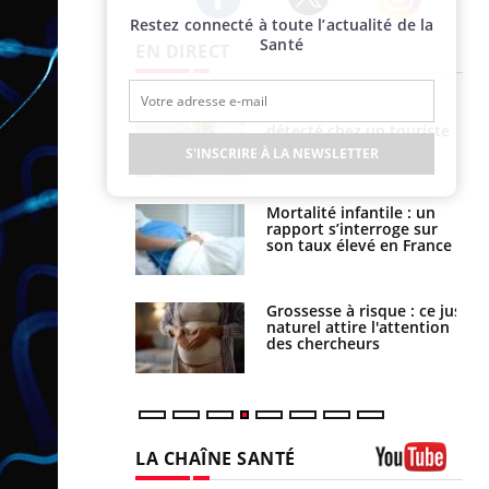
Restez connecté à toute l’actualité de la
Twitter
Facebook
Instagram
Santé
EN DIRECT
eunes enfants :
Hantavirus : un cas
rousse à
détecté chez un touriste
ie pour les
en France
S'INSCRIRE À LA NEWSLETTER
s ?
e métabolique :
Mortalité infantile : un
nt les meilleurs
rapport s’interroge sur
s physiques ?
son taux élevé en France
 éviter une otite
Grossesse à risque : ce jus
 les vacances ?
naturel attire l'attention
des chercheurs
LA CHAÎNE SANTÉ
Youtube