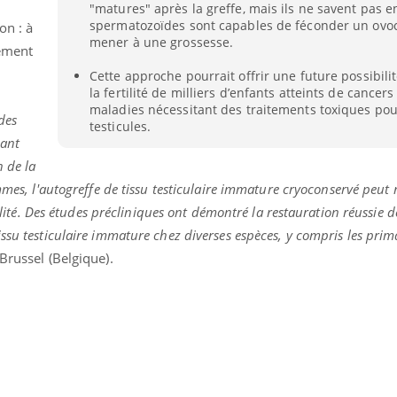
"matures" après la greffe, mais ils ne savent pas e
spermatozoïdes sont capables de féconder un ovoc
on : à
mener à une grossesse.
tement
Cette approche pourrait offrir une future possibili
la fertilité de milliers d’enfants atteints de cancer
maladies nécessitant des traitements toxiques pou
des
testicules.
rant
n de la
mmes, l'autogreffe de tissu testiculaire immature cryoconservé peut 
tilité. Des études précliniques ont démontré la restauration réussie d
ssu testiculaire immature chez diverses espèces, y compris les prim
Brussel (Belgique).