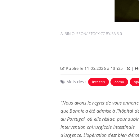
ALBIN OLSSON/ISTOCK CC BY-SA 3.0
Publié le 11.05.2026 à 13h25
|
|
Mots clés :
intestin
coma
op
VIH : la fin du comprimé
tous les jours se profile-t-
elle enfin ?
"Nous avons le regret de vous annonc
que Bonnie a été admise à l'hôpital de
Pourquoi votre ventre
au Portugal, où elle réside, pour subi
gâche-t-il les premiers
jours de vos vacances ?
intervention chirurgicale intestinale
d'urgence. L'opération s'est bien déro