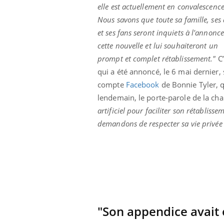
elle est actuellement en convalescence
Fortes chaleurs :
pourquoi le risque de
Nous savons que toute sa famille, ses
noyade grimpe-t-il ?
et ses fans seront inquiets à l'annonc
cette nouvelle et lui souhaiteront un
prompt et complet rétablissement."
C’
qui a été annoncé, le 6 mai dernier, 
compte
Facebook
de Bonnie Tyler, q
lendemain, le porte-parole de la c
artificiel pour faciliter son rétablis
demandons de respecter sa vie privée e
"Son appendice avait 