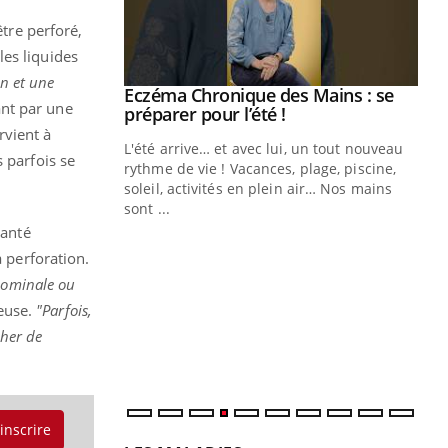
être perforé,
les liquides
on et une
ale : et si on
Eczéma Chronique des Mains : se
Youtube
ant par une
ube
Youtube
préparer pour l’été !
rvient à
e diabète de type 2
L'été arrive… et avec lui, un tout nouveau
 parfois se
çues chez les
rythme de vie ! Vacances, plage, piscine,
ez les soignants.
soleil, activités en plein air… Nos mains
sont ...
Di
You
santé
a perforation.
Le 
nom
bdominale ou
dia
neuse.
"Parfois,
défi
cher de
'inscrire