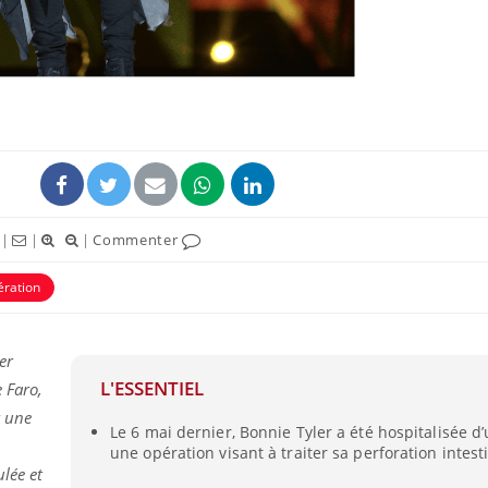
|
|
|
Commenter
ération
Le Viagra pourrait-il
Le smart
freiner la propagation du
l'appren
cancer ?
lecture 
er
L'ESSENTIEL
 Faro,
Pourquoi manger moins
Mordue 
r une
de protéines pourrait
vacances
Le 6 mai dernier, Bonnie Tyler a été hospitalisée 
finalement être bénéfique
le coma
une opération visant à traiter sa perforation intest
ulée et