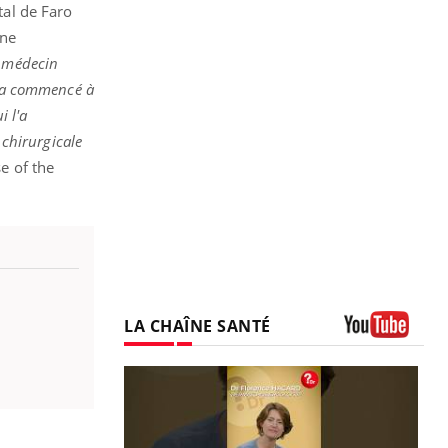
tal de Faro
une
n médecin
le a commencé à
i l'a
 chirurgicale
e of the
LA CHAÎNE SANTÉ
Youtube