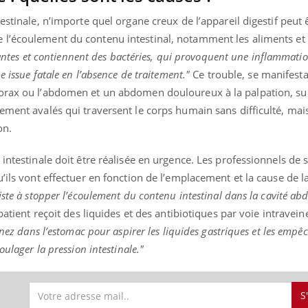
estinale, n’importe quel organe creux de l’appareil digestif peut 
e l’écoulement du contenu intestinal, notamment les aliments et 
itantes et contiennent des bactéries, qui provoquent une inflammati
ence en fer : comprendre pour
Insuline & Charge ment
tube
Youtube
e issue fatale en l’absence de traitement."
Ce trouble, se manifest
Youtube
Yout
venir
osait en parler??
horax ou l’abdomen et un abdomen douloureux à la palpation, su
gue, irritabilité, brouillard mental ou
En 2026, l'insuline dans l
ement avalés qui traversent le corps humain sans difficulté, mais
e alopécie… Les symptômes de la
reste entourée d'idées re
on.
nce en fer sont multiples ce qui la rend
patients comme parfois ch
 intestinale doit être réalisée en urgence. Les professionnels de 
’ils vont effectuer en fonction de l’emplacement et la cause de l
iste à stopper l’écoulement du contenu intestinal dans la cavité a
patient reçoit des liquides et des antibiotiques par voie intravei
 nez dans l’estomac pour aspirer les liquides gastriques et les empê
oulager la pression intestinale."
S