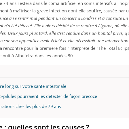
 74 ans restera dans le coma artificiel en soins intensifs à l'hôpi
ent à maîtriser la grave infection dont elle souffre, causée par 
encé à se sentir mal pendant un concert à Londres et a consulté u
 n'a été détecté. Elle a alors décidé de se rendre à Algarve, où el
es. Deux jours plus tard, elle s'est rendue dans un hôpital privé, qu
o car son appendice avait éclaté et elle nécessitait une intervention
 rencontré pour la première fois l’interprète de "The Total Eclips
e nuit à Albufeira dans les années 80.
re long sur votre santé intestinale
o-pilules pourraient les détecter de façon précoce
orations chez les plus de 79 ans
e : quelles sont les causes ?