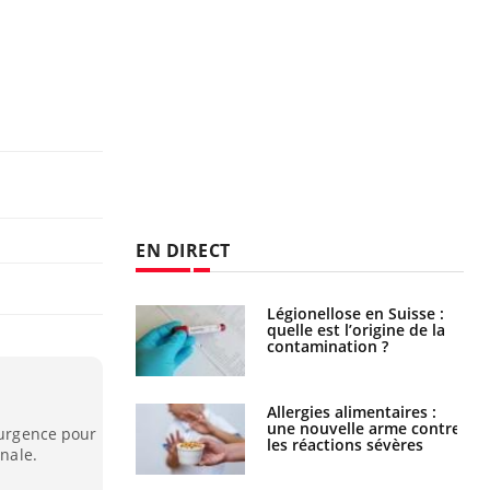
EN DIRECT
phone nuit-il à
Légionellose en Suisse :
tissage de la
quelle est l’origine de la
?
contamination ?
par une tique en
Allergies alimentaires :
, elle reste dans
une nouvelle arme contre
d’urgence pour
 pendant 42 jours
les réactions sévères
inale.