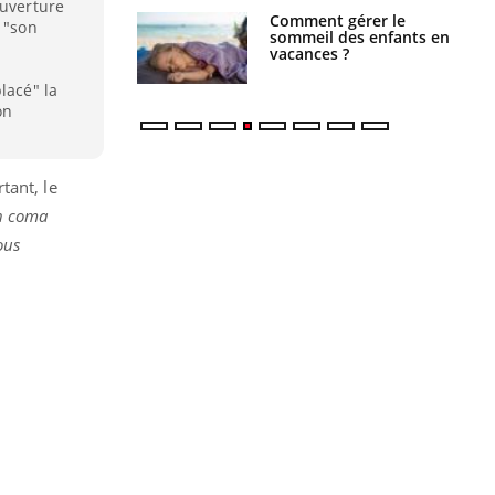
ouverture
par un
Comment gérer le
 "son
a, une petite fille
sommeil des enfants en
e grâce à un
vacances ?
essentiel
lacé" la
on
tant, le
un coma
ous