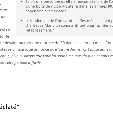
Selon une personne qu’elle a rencontrée lors de l’
.
Grossesse et chaleur : ce
Mordue 
d’une boîte de nuit à Albufeira dans les années 80,
que dit la science
barracud
 amis
appendice avait éclaté."
secouru
réflexe 
e de
Le lendemain de l’intervention, "les médecins ont p
chanteuse "dans un coma artificiel pour faciliter s
est ce
rétablissement."
sur le
ui devait entamer une tournée de 30 dates à la fin du mois. Pour
hanteuse britannique annonce que
"les médecins l’ont placé dans 
sement. (…) Nous savons que vous lui souhaitez tous du bien et nous v
n cette période difficile."
éclaté"