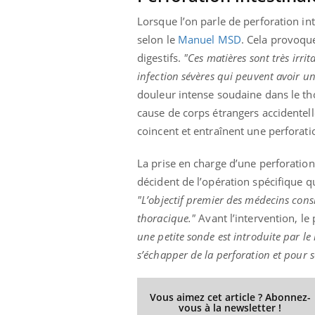
Lorsque l’on parle de perforation int
selon le
Manuel MSD
. Cela provoqu
digestifs.
"Ces matières sont très irr
Eczéma Chronique des Mains :
Car
Youtube
You
infection sévères qui peuvent avoir un
Youtube
expliquer ma maladie
pré
douleur intense soudaine dans le t
Il y a des sujets qui sont faciles à aborder...
Fati
cause de corps étrangers accidentell
d'autres non ! D'un côté, poser des
mêm
coincent et entraînent une perforati
questions sur la maladie d'un proche c'est
care
montrer ...
...
La prise en charge d’une perforation
décident de l’opération spécifique qu
"L’objectif premier des médecins cons
thoracique."
Avant l’intervention, le 
une petite sonde est introduite par le
s’échapper de la perforation et pour s
Vous aimez cet article ? Abonnez-
vous à la newsletter !