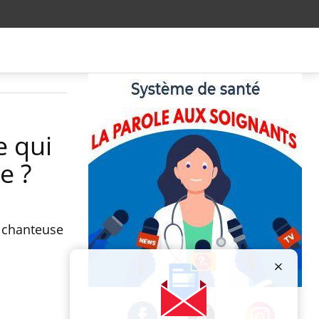
e qui
e ?
a chanteuse
Publicité