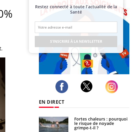
Restez connecté à toute l’actualité de la
20%
Santé
S'INSCRIRE À LA NEWSLETTER
t.
Publicité
Twitter
Facebook
Instagram
EN DIRECT
Fortes chaleurs : pourquoi
Grossesse et chaleur : ce
le risque de noyade
que dit la science
grimpe-t-il ?