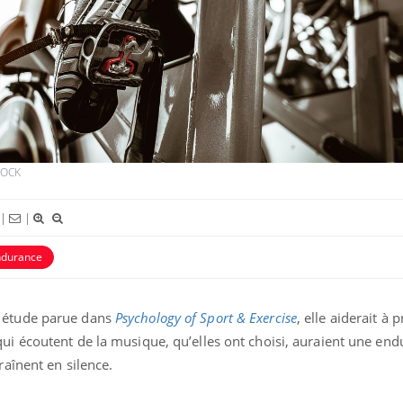
VIH : la fin du comprimé
tous les jours se profile-t-
elle enfin ?
Pourquoi votre ventre
gâche-t-il les premiers
jours de vos vacances ?
TOCK
|
|
ndurance
e étude parue dans
Psychology of Sport & Exercise
, elle aiderait à 
ui écoutent de la musique, qu’elles ont choisi, auraient une en
raînent en silence.