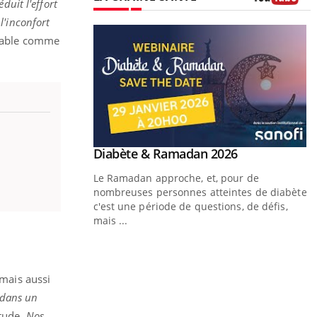
duit l'effort
Youtube
l'inconfort
ortable comme
Youtube
Diabète & Ramadan 2026
Youtube
Le Ramadan approche, et, pour de
nombreuses personnes atteintes de diabète,
c'est une période de questions, de défis,
mais ...
Un « jumeau numérique » pour
Youtube
Y
faciliter l’accès à la médecine
Youtube
C
préventive
 mais aussi
n
 dans un
Un établissement lié à un groupe mutualiste
l
innove en matière de bilan de santé :
étude.
Nos