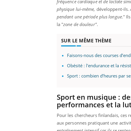
fréquence cardiaque et de lactate simil
physique lui-même,
développent-ils.
pendant une période plus longue
." I
la "
zone de douleur"
.
SUR LE MÊME THÈME
Faisons-nous des courses d’end
ndre pour
Insuline & Charge mentale : et si on
Eczé
Youtube
Yout
Obésité : l'endurance et la rési
Youtube
osait en parler??
prép
Sport : combien d’heures par s
d mental ou
En 2026, l'insuline dans le diabète de type 2
L'été
es de la
reste entourée d'idées reçues chez les
rythm
ce qui la rend
patients comme parfois chez les soignants.
solei
Sport en musique : de
...
performances et la lu
Pour les chercheurs finlandais, ces r
aux personnes pratiquant une activit
entraînement intensif car ils se senten