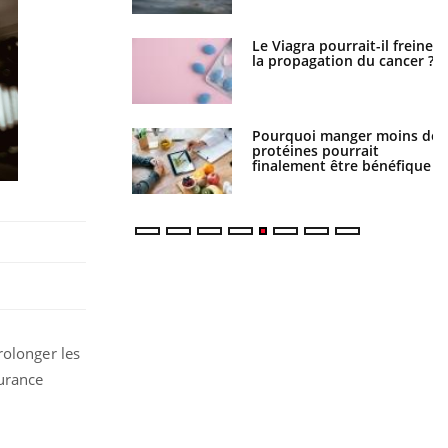
Le Viagra pourrait-il freiner
Le smartphone nuit-il à
la propagation du cancer ?
l'apprentissage de la
lecture ?
Pourquoi manger moins de
Mordue par une tique en
protéines pourrait
vacances, elle reste dans le
finalement être bénéfique
coma pendant 42 jours
prolonger les
durance