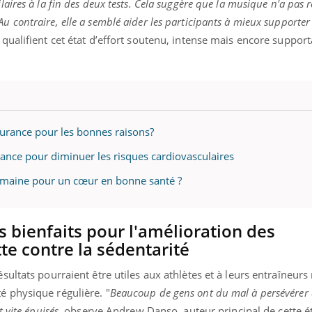
aires à la fin des deux tests. Cela suggère que la musique n'a pas ré
Au contraire, elle a semblé aider les participants à mieux supporter 
ls qualifient cet état d’effort soutenu, intense mais encore supp
urance pour les bonnes raisons?
ma Chronique des Mains : se
ube
stance pour diminuer les risques cardiovasculaires
Youtube
arer pour l’été !
emaine pour un cœur en bonne santé ?
 arrive… et avec lui, un tout nouveau
e de vie ! Vacances, plage, piscine,
l, activités en plein air… Nos mains sont
s bienfaits pour l'amélioration des
tte contre la sédentarité
ésultats pourraient être utiles aux athlètes et à leurs entraîneurs
é physique régulière. "
Beaucoup de gens ont du mal à persévérer
t vite épuisés
, observe Andrew Danso, auteur principal de cette 