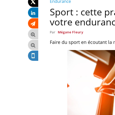
Endurance
Sport : cette p
votre enduranc
Par
Mégane Fleury
Faire du sport en écoutant la
lier les
Chikungunya, dengue,
acances ?
West Nile : que se passe-t-
il dans le sud de la France ?