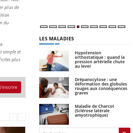
l'utilisation d'un « jumeau numérique »
er plus de
permet ...
ition
on du
LES MALADIES
la
t simple et
Hypotension
orthostatique : quand la
iciles plus
pression artérielle chute
au lever
Drépanocytose : une
déformation des globules
S'inscrire
rouges aux conséquences
graves
Maladie de Charcot
(Sclérose latérale
amyotrophique)