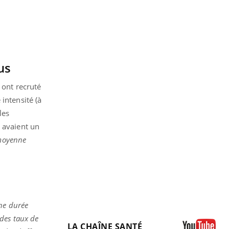
lus
 ont recruté
intensité (à
les
s avaient un
 moyenne
ne durée
 des taux de
LA CHAÎNE SANTÉ