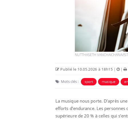
nnectés :
Les médicaments GLP-1
travail
protègent-ils aussi les os ?
plus en plus
ées
ectal : une
Cytomégalovirus : ce qui
mple aurait
change dans la prise en
onne au Pays
charge des femmes
enceintes
NUTTHASETH VANCHAICHANA/IS
Publié le 10.05.2026 à 18h15
|
|
Mots clés :
sport
musique
e
La musique nous porte. D’après un
efforts d’endurance. Les personnes q
supérieure de 20 % à celles qui s’ent