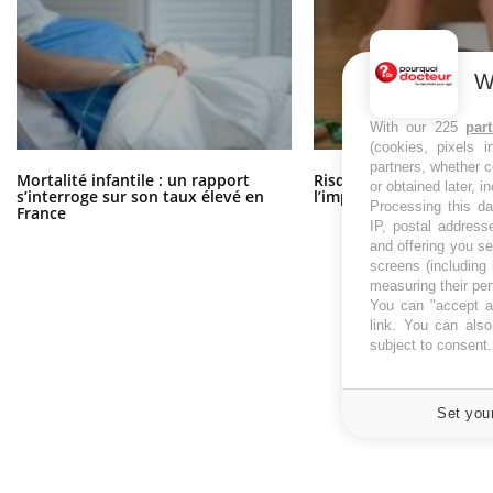
W
With our 225
par
(cookies, pixels 
partners, whether c
Mortalité infantile : un rapport
Risque de cancer : sous
or obtained later, i
s’interroge sur son taux élevé en
l’impact du surpoids ?
Processing this da
France
IP, postal address
and offering you s
screens (including
measuring their pe
You can "accept al
link
. You can also 
subject to consent
Set you