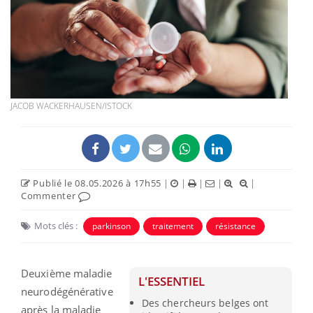
JACOB WACKERHAUSEN/ISTOCK
Publié le 08.05.2026 à 17h55
|
|
|
|
|
Commenter
Mots clés :
parkinson
traitement
résistance
Deuxième maladie
L'ESSENTIEL
neurodégénérative
Des chercheurs belges ont
après la maladie