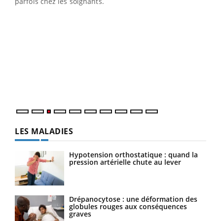
parfois chez les soignants.
Ecz
You
pour
L'ét
Vaca
Nos 
LES MALADIES
Hypotension orthostatique : quand la
pression artérielle chute au lever
Drépanocytose : une déformation des
globules rouges aux conséquences
graves