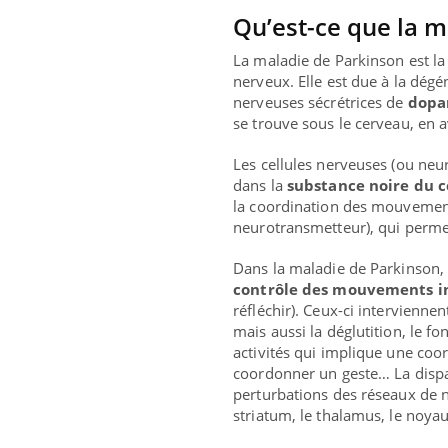
Qu’est-ce que la m
La maladie de Parkinson est l
nerveux. Elle est due à la dégé
nerveuses sécrétrices de
dopa
se trouve sous le cerveau, en a
Les cellules nerveuses (ou ne
dans la
substance noire du 
la coordination des mouvemen
neurotransmetteur), qui perm
Dans la maladie de Parkinson, 
contrôle des mouvements i
réfléchir). Ceux-ci intervienne
Eczéma Chronique des Mains :
Care
Youtube
Yout
mais aussi la déglutition, le f
Youtube
expliquer ma maladie
prév
activités qui implique une coor
coordonner un geste… La dispa
Il y a des sujets qui sont faciles à aborder...
Fatig
perturbations des réseaux de n
d'autres non ! D'un côté, poser des questions
même
striatum, le thalamus, le noy
sur la maladie d'un proche c'est montrer ...
caren
...