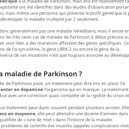
énétique
à la maladie de Parkinson, mais elle est relativement fai
ptibilité ont été identifiés dans des études d’observation portan
s, mais même une personne qui présente le profil génétique le 
 développer la maladie multiplié par 2 seulement.
donc généralement pas une maladie héréditaire, mais il existe e
s les très rares cas de maladie de Parkinson à début précoce o
es sont liées à des mutations affectant des gènes spécifiques. Ce
ne de l’α-synucléine, le gène LRRK-2 ou encore le gène de la
résence de ces mutations n’est pas toujours associée au dévelo
 maladie de Parkinson ?
die de Parkinson posé, un traitement peut être mis en place. Ce
enter en dopamine
l’organisme qui en manque. Le traitement
début avec une correction quasi complète de la rigidité du corps e
ous traitement peut durer souvent pendant plusieurs années. Elle
 ans en moyenne
, elle peut atteindre une dizaine d’années dans
qualifiée de « lune de miel » dans l’histoire de la maladie.
s problèmes de contrôle des muscles (appelés complications motr