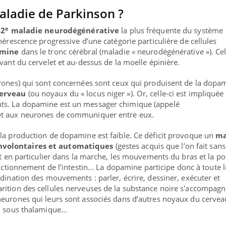
aladie de Parkinson ?
e
a
2
maladie neurodégénérative
la plus fréquente du système
nérescence progressive d’une catégorie particulière de cellules
mine
dans le tronc cérébral (maladie « neurodégénérative »). Cel
vant du cervelet et au-dessus de la moelle épinière.
urones) qui sont concernées sont ceux qui produisent de la dopa
cerveau
(ou noyaux du « locus niger »). Or, celle-ci est impliquée
ts. La dopamine est un messager chimique (appelé
et aux neurones de communiquer entre eux.
la production de dopamine est faible. Ce déficit provoque un
ma
nvolontaires et automatiques
(gestes acquis que l’on fait sans
nt en particulier dans la marche, les mouvements du bras et la po
nce en fer : comprendre pour
Insuline & Charge ment
ube
Youtube
onctionnement de l’intestin... La dopamine participe donc à toute l
Youtube
Yout
enir
osait en parler??
dination des mouvements : parler, écrire, dessiner, exécuter et
rition des cellules nerveuses de la substance noire s'accompagn
ue, irritabilité, brouillard mental ou
En 2026, l'insuline dans l
eurones qui leurs sont associés dans d’autres noyaux du cerveau
 alopécie… Les symptômes de la
reste entourée d'idées re
au sous thalamique…
ce en fer sont multiples ce qui la rend
patients comme parfois ch