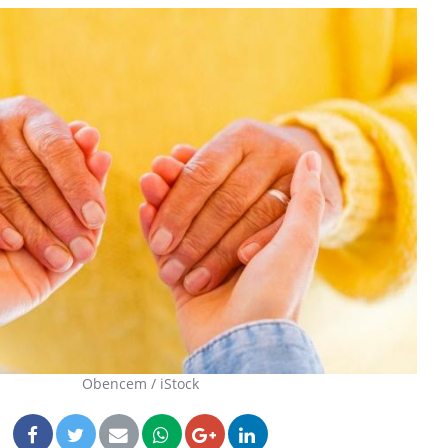
Obencem / iStock
Les troubles du sommeil
Syndrom
modifient votre cerveau !
quels so
exercice