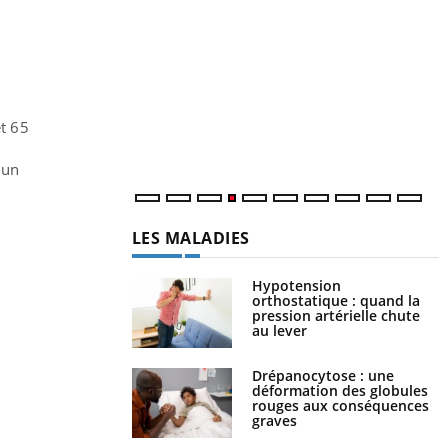
Y
L
n
c
m
t 65
 un
LES MALADIES
Hypotension
orthostatique : quand la
pression artérielle chute
au lever
Drépanocytose : une
déformation des globules
rouges aux conséquences
graves