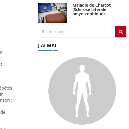
Maladie de Charcot
(Sclérose latérale
amyotrophique)
J'AI MAL
La
t
répétés
un
inson :
s
 de