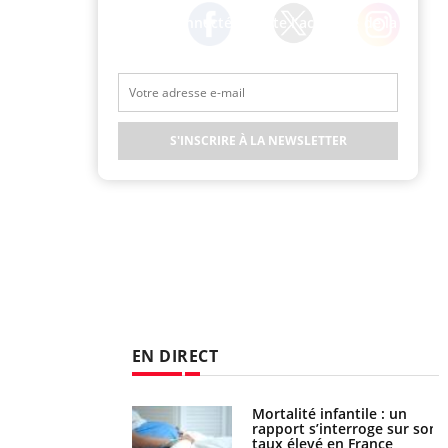
Restez connecté à toute l’actualité de la
Santé
Twitter
Facebook
Instagram
S'INSCRIRE À LA NEWSLETTER
EN DIRECT
e métabolique :
Mortalité infantile : un
nt les meilleurs
rapport s’interroge sur son
s physiques ?
taux élevé en France