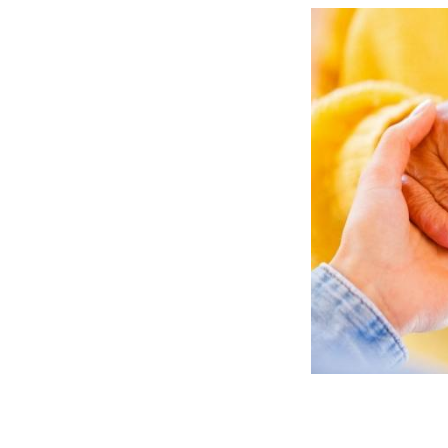
Fatigue en vacances :
normal ou signe d’une
maladie ?