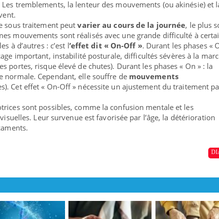
 Les tremblements, la lenteur des mouvements (ou akinésie) et l
vent.
de sous traitement peut
varier au cours de la journée
, le plus 
es mouvements sont réalisés avec une grande difficulté à certa
s à d’autres : c’est l
’effet dit « On-Off »
. Durant les phases « Of
age important, instabilité posturale, difficultés sévères à la mar
 portes, risque élevé de chutes). Durant les phases « On » : la
e normale. Cependant, elle souffre de
mouvements
s). Cet effet « On-Off » nécessite un ajustement du traitement pa
trices sont possibles, comme la confusion mentale et les
visuelles. Leur survenue est favorisée par l’âge, la détérioration
icaments.
DI