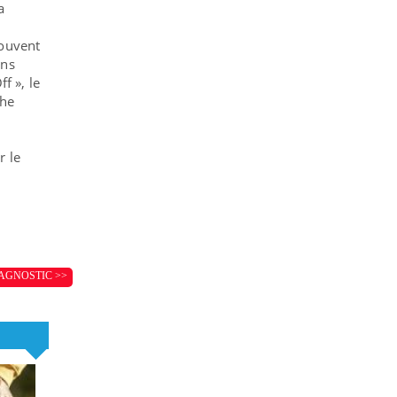
a
souvent
ins
f », le
che
r le
AGNOSTIC >>