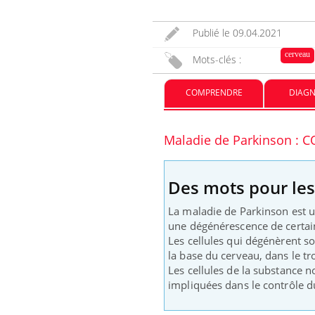
Publié le
09.04.2021
Et si les caries pouvaient
bientôt disparaître sans
cerveau
Mots-clés :
plombage ?
COMPRENDRE
DIAGN
Éclipse solaire du 12 août :
“Des verres adaptés, c'est
indispensable pour la
santé des yeux”
Maladie de Parkinson :
Des mots pour le
La maladie de Parkinson est u
une dégénérescence de certain
Les cellules qui dégénèrent son
la base du cerveau, dans le tr
Les cellules de la substance 
impliquées dans le contrôle