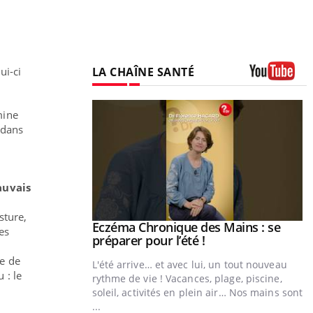
LA CHAÎNE SANTÉ
ui-ci
Youtube
mine
 dans
uvais
sture,
ale : et si on
Eczéma Chronique des Mains : se
Youtube
es
ube
Youtube
préparer pour l’été !
e de
e diabète de type 2
L'été arrive… et avec lui, un tout nouveau
 : le
çues chez les
rythme de vie ! Vacances, plage, piscine,
ez les soignants.
soleil, activités en plein air… Nos mains sont
...