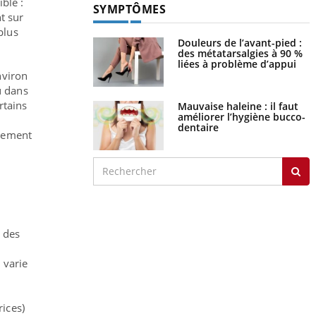
ble :
SYMPTÔMES
t sur
plus
Douleurs de l’avant-pied :
des métatarsalgies à 90 %
liées à problème d’appui
nviron
u dans
rtains
Mauvaise haleine : il faut
améliorer l’hygiène bucco-
dentaire
ppement
t des
 varie
ices)