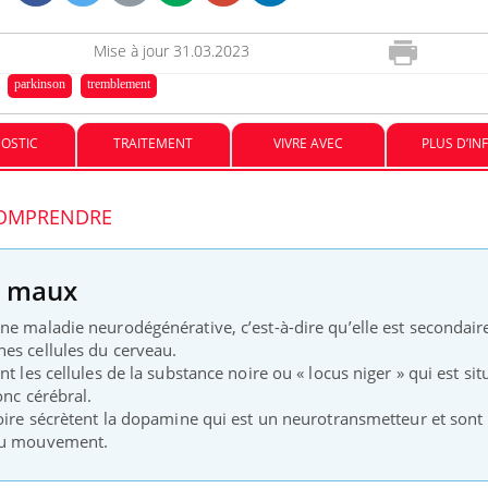
Mise à jour
31.03.2023
Mon enfant est-il trop
Comment
sensible ou simplement
pendant
parkinson
tremblement
très empathique ?
OSTIC
TRAITEMENT
VIVRE AVEC
PLUS D’IN
Bébés, jeunes enfants :
Hantavir
quelle trousse à pharmacie
chez un 
pour les vacances ?
 COMPRENDRE
s maux
ne maladie neurodégénérative, c’est-à-dire qu’elle est secondair
es cellules du cerveau.
t les cellules de la substance noire ou « locus niger » qui est sit
onc cérébral.
noire sécrètent la dopamine qui est un neurotransmetteur et sont
 du mouvement.