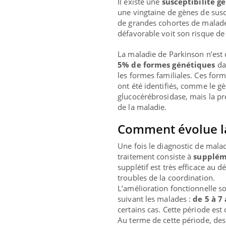
Il existe une
susceptibilité g
une vingtaine de gènes de susce
de grandes cohortes de malade
défavorable voit son risque de
La maladie de Parkinson n’est 
5% de formes génétiques
dan
les formes familiales. Ces form
ont été identifiés, comme le gè
glucocérébrosidase, mais la p
de la maladie.
Comment évolue la
Une fois le diagnostic de mala
traitement consiste à
supplém
supplétif est très efficace au 
troubles de la coordination.
L’amélioration fonctionnelle s
suivant les malades :
de 5 à 7
certains cas. Cette période est 
Au terme de cette période, de