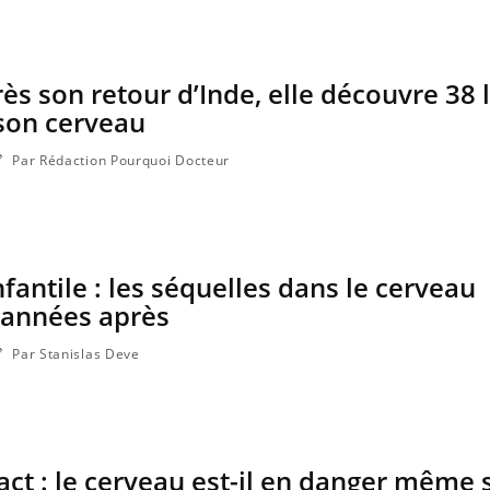
ma Chronique des Mains :
Carence en fer : com
ube
Youtube
Youtube
Youtube
iquer ma maladie
prévenir
a des sujets qui sont faciles à aborder...
Fatigue, irritabilité, brou
ès son retour d’Inde, elle découvre 38 
res non ! D'un côté, poser des questions
même alopécie… Les symp
son cerveau
a maladie d'un proche c'est montrer ...
carence en fer sont multip
...
Par Rédaction Pourquoi Docteur
fantile : les séquelles dans le cerveau
 années après
Par Stanislas Deve
act : le cerveau est-il en danger même 