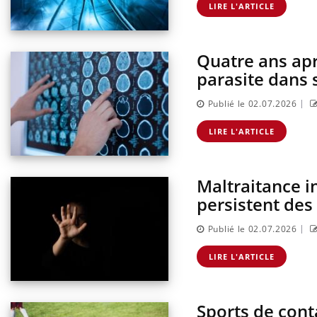
LIRE L'ARTICLE
Eczé
Yout
expl
Il y 
Quatre ans apr
d'aut
parasite dans 
sur l
|
Publié le 02.07.2026
LIRE L'ARTICLE
Maltraitance in
persistent des
|
Publié le 02.07.2026
LIRE L'ARTICLE
Sports de cont