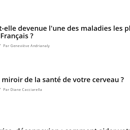
t-elle devenue l'une des maladies les p
Fortes chaleurs : pourquoi
Grossess
Français ?
le risque de noyade
que dit 
grimpe-t-il ?
Par Geneviève Andrianaly
Le Viagra pourrait-il freiner
Le smart
la propagation du cancer ?
l'appren
lecture 
 miroir de la santé de votre cerveau ?
Pourquoi manger moins de
Mordue 
protéines pourrait
vacances
Par Diane Cacciarella
finalement être bénéfique
coma pe