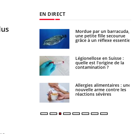
EN DIRECT
lus
e et chaleur : ce
Mordue par un barracuda,
la science
une petite fille secourue
grâce à un réflexe essentiel
phone nuit-il à
Légionellose en Suisse :
tissage de la
quelle est l’origine de la
?
contamination ?
par une tique en
Allergies alimentaires : une
, elle reste dans le
nouvelle arme contre les
ndant 42 jours
réactions sévères