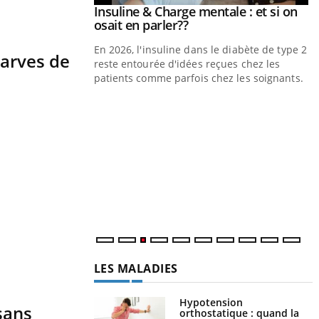
prendre pour
Insuline & Charge mentale : et si on
Youtube
Youtube
osait en parler??
illard mental ou
En 2026, l'insuline dans le diabète de type 2
larves de
tômes de la
reste entourée d'idées reçues chez les
les ce qui la rend
patients comme parfois chez les soignants.
Y
p
L
r
s
..
LES MALADIES
Hypotension
sans
orthostatique : quand la