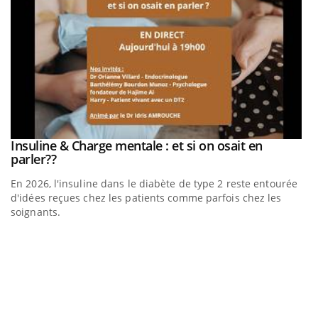
be
Insuline & Charge mentale : et si on osait en
Youtube
Youtube
parler??
En 2026, l'insuline dans le diabète de type 2 reste entourée
a
d'idées reçues chez les patients comme parfois chez les
soignants.
E
Yo
l’
L'