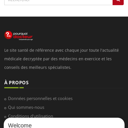
Le site santé de référence avec chaque jour toute l'actualité
médicale decryptée par des médecins en exercice et les
conseils des meilleurs spécialistes.
À PROPOS
Données personnelles et cookies
Qui sommes-nous
Conditions d'utilisation
Plan du site
Welcome