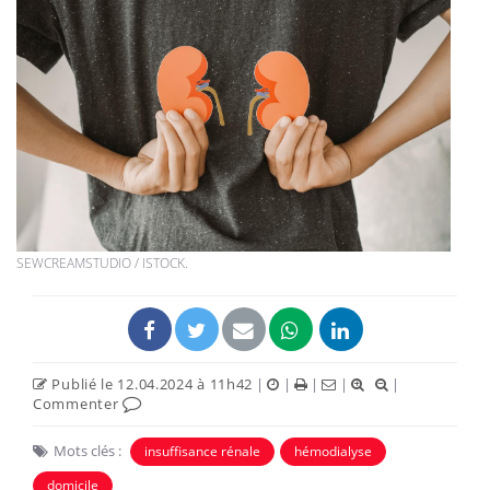
SEWCREAMSTUDIO / ISTOCK.
Publié le 12.04.2024 à 11h42
|
|
|
|
|
Commenter
Mots clés :
insuffisance rénale
hémodialyse
domicile