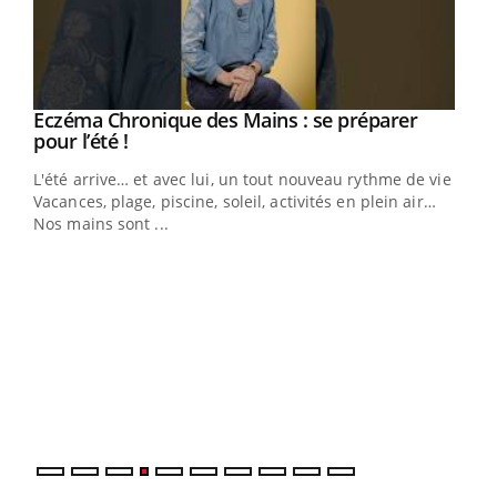
Eczéma Chronique des Mains : se préparer
Youtube
Youtube
pour l’été !
L'été arrive… et avec lui, un tout nouveau rythme de vie !
Vacances, plage, piscine, soleil, activités en plein air…
Nos mains sont ...
Dia
You
Le 
pers
ques