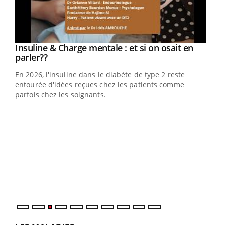
Insuline & Charge mentale : et si on osait en
Eczéma Chronique des Mains : se préparer
Youtube
Youtube
Youtube
Youtube
parler??
pour l’été !
En 2026, l'insuline dans le diabète de type 2 reste
L'été arrive… et avec lui, un tout nouveau rythme de vie !
entourée d'idées reçues chez les patients comme
Vacances, plage, piscine, soleil, activités en plein air…
parfois chez les soignants.
Nos mains sont ...
Dia
You
Le 
pers
ques