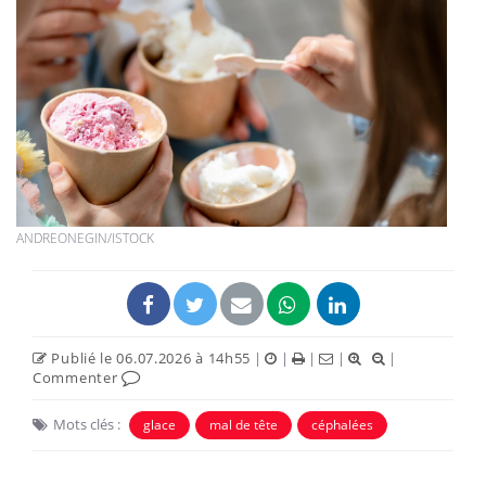
ANDREONEGIN/ISTOCK
Publié le 06.07.2026 à 14h55
|
|
|
|
|
Commenter
Mots clés :
glace
mal de tête
céphalées