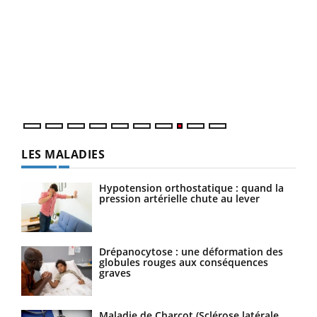
Ecz
You
(3/3
Dans
vous
quot
LES MALADIES
Hypotension orthostatique : quand la
pression artérielle chute au lever
Drépanocytose : une déformation des
globules rouges aux conséquences
graves
Maladie de Charcot (Sclérose latérale