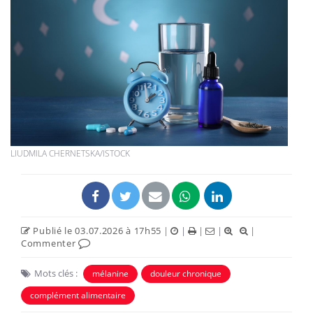
LIUDMILA CHERNETSKA/ISTOCK
Publié le 03.07.2026 à 17h55
|
|
|
|
|
Commenter
Mots clés :
mélanine
douleur chronique
complément alimentaire