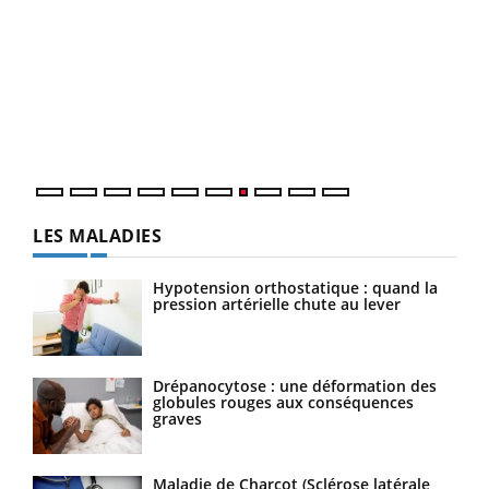
Qua
You
"Les
trav
DRH 
LES MALADIES
Hypotension orthostatique : quand la
pression artérielle chute au lever
Drépanocytose : une déformation des
globules rouges aux conséquences
graves
Maladie de Charcot (Sclérose latérale