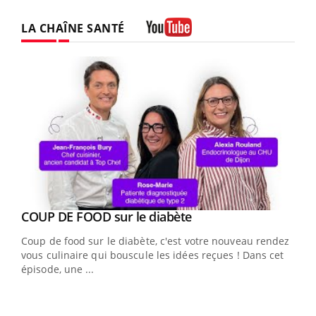
LA CHAÎNE SANTÉ
Youtube
Youtube
cès
COUP DE FOOD sur le diabète
Youtube
Coup de food sur le diabète, c'est votre nouveau rendez-
 en
vous culinaire qui bouscule les idées reçues ! Dans cet
u
épisode, une ...