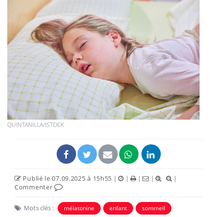
QUINTANILLA/ISTOCK
Publié le 07.09.2025 à 15h55
|
|
|
|
|
Commenter
Mots clés :
mélatonine
enfant
sommeil