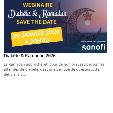
Youtube
Diabète & Ramadan 2026
Youtube
Le Ramadan approche, et, pour de nombreuses personnes
atteintes de diabète, c'est une période de questions, de
défis, mais ...
Un « jumeau numérique » pour faciliter l’accès à la
C
Youtube
Yo
Youtube
médecine préventive
Co