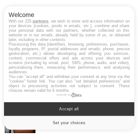
cu
un
Welcome
With our 225
partners
, we wish to store and access information on
your devices (cookies, pixels in emails, etc.), combine and share
your personal data with our partners, whether collected on this
website or in our emails, already held by some of us, or obtained
later, including in other contexts.
LES MALADIES
Processing this data (identifiers, browsing, preferences, purchases,
loyalty programs, IP, postal addresses and emails, phone, precise
geolocation, etc.) allows developing and offering you services,
Hypotension orthostatique : quand la
content, commercial offers and ads across your devices and
pression artérielle chute au lever
screens (including by email, post, SMS, phone, audio, and video),
personalising them, measuring their performance, and analysing
audiences.
You can "accept all" and withdraw your consent at any time via the
"cookies" footer link
. You can also "set detailed preferences" and
Drépanocytose : une déformation des
object to processing activities not subject to consent. These
globules rouges aux conséquences graves
choices remain valid for 6 months.
powered by
Accept all
Maladie de Charcot (Sclérose latérale
amyotrophique)
Set your choices
Cookies settings