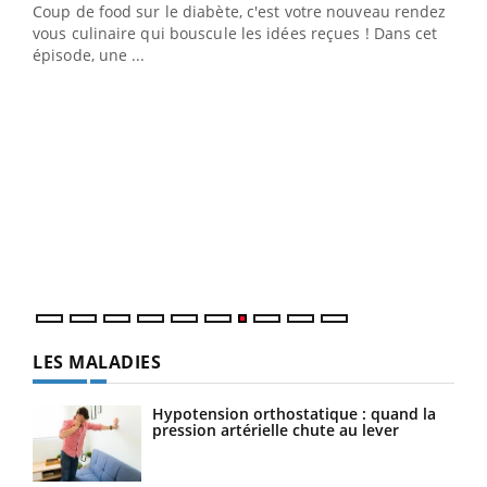
Coup de food sur le diabète, c'est votre nouveau rendez-
 en
vous culinaire qui bouscule les idées reçues ! Dans cet
u
épisode, une ...
Qua
You
"Les
trav
DRH 
LES MALADIES
Hypotension orthostatique : quand la
pression artérielle chute au lever