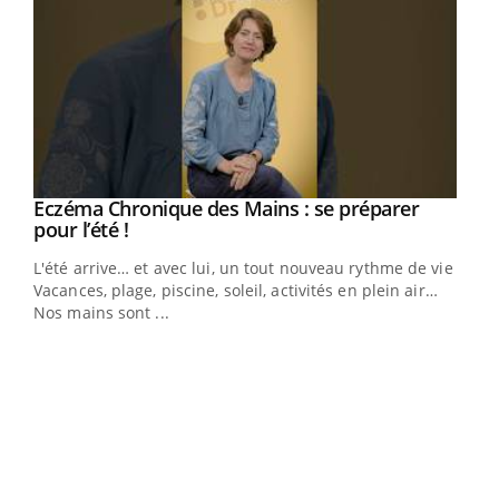
Eczéma Chronique des Mains : se préparer
Youtube
Youtube
pour l’été !
L'été arrive… et avec lui, un tout nouveau rythme de vie !
Vacances, plage, piscine, soleil, activités en plein air…
Nos mains sont ...
Dia
You
Le 
pers
ques