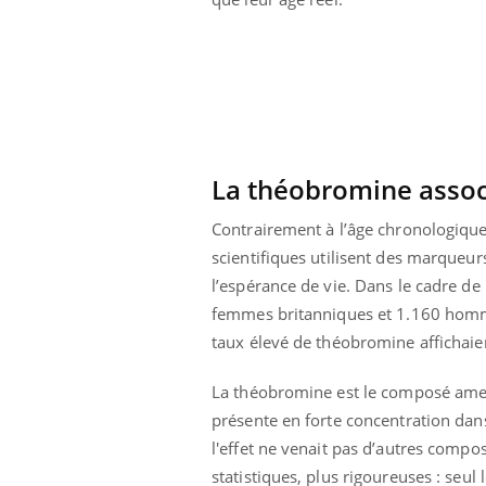
 votre ventre
Pourquoi manger moins
l les premiers
de protéines pourrait
 vos vacances ?
finalement être bénéfique
La théobromine associ
Contrairement à l’âge chronologique,
scientifiques utilisent des marque
l’espérance de vie. Dans le cadre de
femmes britanniques et 1.160 homm
taux élevé de théobromine affichaien
La théobromine est le composé amer 
présente en forte concentration dans
l'effet ne venait pas d’autres compo
statistiques, plus rigoureuses : seul 