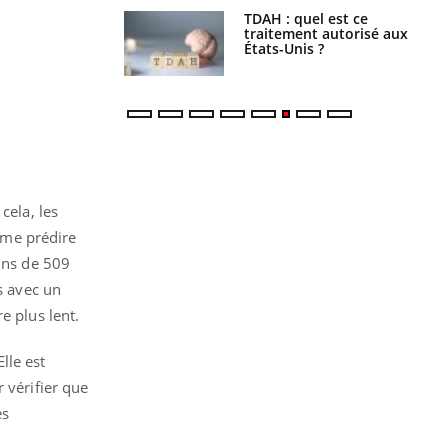
s alimentaires :
TDAH : quel est ce
velle arme contre
traitement autorisé aux
tions sévères
États-Unis ?
cela, les
ême prédire
uins de 509
s avec un
e plus lent.
lle est
 vérifier que
es