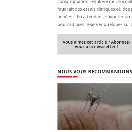
consommation régulière de chocolat 
faudrait des essais cliniques où de
années... En attendant, savourer un ca
pourrait bien réserver quelques surp
prendre pour
Insuline & Charge mentale : et si on
Ecz
Youtube
You
Youtube
osait en parler??
pré
Vous aimez cet article ? Abonnez-
llard mental ou
En 2026, l'insuline dans le diabète de type 2
L'ét
vous à la newsletter !
tômes de la
reste entourée d'idées reçues chez les
ryth
les ce qui la rend
patients comme parfois chez les soignants.
sole
sont
NOUS VOUS RECOMMANDON