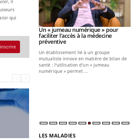
oir, il
usieurs
isir qui
Youtube
2026
Un « jumeau numérique » pour
Youtube
faciliter l’accès à la médecine
 pour de
Youtube
préventive
'inscrire
teintes de
Un établissement lié à un groupe
e de questions, de
mutualiste innove en matière de bilan de
santé : l'utilisation d'un « jumeau
CO
You
numérique » permet ...
Cou
nou
bou
épi
LES MALADIES