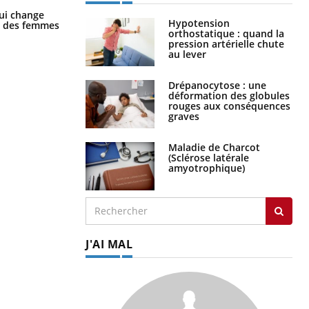
La sieste empêche-t-elle de dormir
ui change
la nuit ?
Hypotension
ge des femmes
orthostatique : quand la
pression artérielle chute
au lever
Drépanocytose : une
déformation des globules
rouges aux conséquences
graves
Maladie de Charcot
(Sclérose latérale
amyotrophique)
J'AI MAL