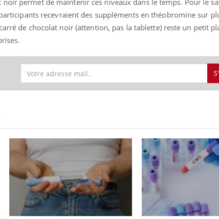
noir permet de maintenir ces niveaux dans le temps. Pour le sav
s participants recevraient des suppléments en théobromine sur pl
rré de chocolat noir (attention, pas la tablette) reste un petit pla
rises.
éma Chronique des Mains : se
Diabète & Ramadan 
tube
Youtube
Youtube
parer pour l’été !
Le Ramadan approche, et,
é arrive… et avec lui, un tout nouveau
S
nombreuses personnes at
me de vie ! Vacances, plage, piscine,
diabète, c'est une périod
il, activités en plein air… Nos mains
défis, mais ...
 ...
S