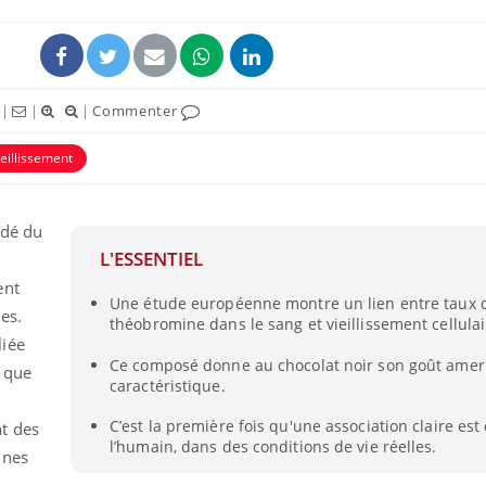
|
|
|
Commenter
ieillissement
rdé du
L'ESSENTIEL
ent
Une étude européenne montre un lien entre taux 
Grossesse et chaleur : ce
Mordue 
les.
théobromine dans le sang et vieillissement cellulai
que dit la science
barracud
secouru
liée
réflexe 
Ce composé donne au chocolat noir son goût amer
t que
caractéristique.
Le smartphone nuit-il à
Légionel
l'apprentissage de la
quelle e
C’est la première fois qu'une association claire es
t des
lecture ?
contami
l’humain, dans des conditions de vie réelles.
unes