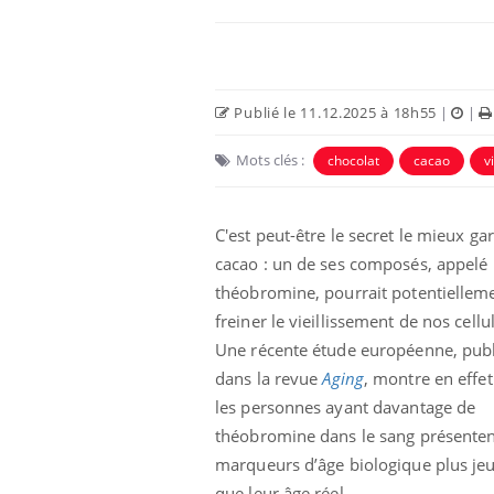
Publié le 11.12.2025 à 18h55
|
|
Mots clés :
chocolat
cacao
v
C'est peut-être le secret le mieux ga
cacao : un de ses composés, appelé
théobromine, pourrait potentiellem
e empêche-t-elle
Fortes chaleurs :
freiner le vieillissement de nos cellu
 la nuit ?
pourquoi le risque de
noyade grimpe-t-il ?
Une récente étude européenne, pub
dans la revue
Aging
, montre en effe
les personnes ayant davantage de
 fin du comprimé
Le Viagra pourrait-il
jours se profile-t-
freiner la propagation du
théobromine dans le sang présenten
n ?
cancer ?
marqueurs d’âge biologique plus je
que leur âge réel.