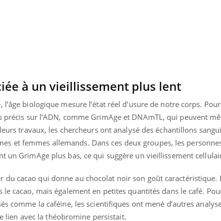
Mordue par une tique en
Allergie
vacances, elle reste dans
une nou
le coma pendant 42 jours
les réac
ée à un vieillissement plus lent
 l’âge biologique mesure l’état réel d'usure de notre corps. Pour 
urs précis sur l’ADN, comme GrimAge et DNAmTL, qui peuvent m
 leurs travaux, les chercheurs ont analysé des échantillons sang
es et femmes allemands. Dans ces deux groupes, les personne
t un GrimAge plus bas, ce qui suggère un vieillissement cellulair
du cacao qui donne au chocolat noir son goût caractéristique. E
 le cacao, mais également en petites quantités dans le café. Pour
sés comme la caféine, les scientifiques ont mené d’autres analys
le lien avec la théobromine persistait.