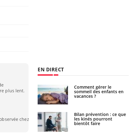
EN DIRECT
de
par un
Comment gérer le
re plus lent.
a, une petite fille
sommeil des enfants en
e grâce à un
vacances ?
essentiel
lose en Suisse :
Bilan prévention : ce que
st l’origine de la
les kinés pourront
t observée chez
nation ?
bientôt faire