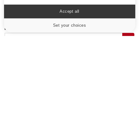
Maladie de Charcot (Sclérose latérale
Accept all
amyotrophique)
Set your choices
Cookies settings
Le site santé de référence avec chaque jour toute l'actualité
médicale decryptée par des médecins en exercice et les
conseils des meilleurs spécialistes.
À PROPOS