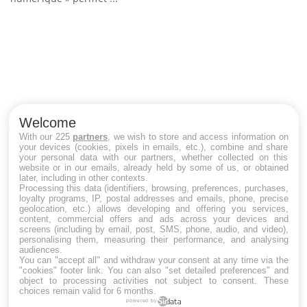
C
Yo
Co
cu
un
Welcome
With our 225
partners
, we wish to store and access information on
your devices (cookies, pixels in emails, etc.), combine and share
your personal data with our partners, whether collected on this
website or in our emails, already held by some of us, or obtained
LES MALADIES
later, including in other contexts.
Processing this data (identifiers, browsing, preferences, purchases,
loyalty programs, IP, postal addresses and emails, phone, precise
Hypotension orthostatique : quand la
geolocation, etc.) allows developing and offering you services,
pression artérielle chute au lever
content, commercial offers and ads across your devices and
screens (including by email, post, SMS, phone, audio, and video),
personalising them, measuring their performance, and analysing
audiences.
You can "accept all" and withdraw your consent at any time via the
Drépanocytose : une déformation des
"cookies" footer link
. You can also "set detailed preferences" and
globules rouges aux conséquences graves
object to processing activities not subject to consent. These
choices remain valid for 6 months.
powered by