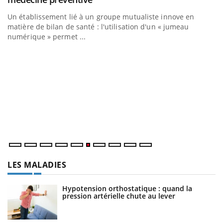
Un établissement lié à un groupe mutualiste innove en
matière de bilan de santé : l'utilisation d'un « jumeau
numérique » permet ...
C
Yo
Co
cu
un
LES MALADIES
Hypotension orthostatique : quand la
pression artérielle chute au lever