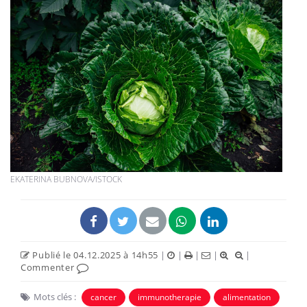
EKATERINA BUBNOVA/ISTOCK
Publié le 04.12.2025 à 14h55
|
|
|
|
|
Commenter
Mots clés :
cancer
immunotherapie
alimentation