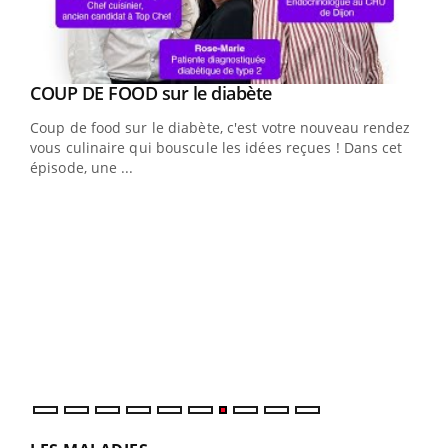
Youtube
cès
COUP DE FOOD sur le diabète
Youtube
Coup de food sur le diabète, c'est votre nouveau rendez-
 en
vous culinaire qui bouscule les idées reçues ! Dans cet
u
épisode, une ...
Qua
You
"Les
trav
DRH 