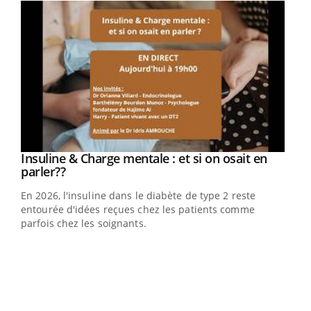
Youtube
Insuline & Charge mentale : et si on osait en
Youtube
Youtube
parler??
En 2026, l'insuline dans le diabète de type 2 reste
entourée d'idées reçues chez les patients comme
parfois chez les soignants.
Ecz
You
pour