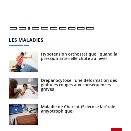
L'ét
Vaca
Nos 
LES MALADIES
Hypotension orthostatique : quand la
pression artérielle chute au lever
Drépanocytose : une déformation des
globules rouges aux conséquences
graves
Maladie de Charcot (Sclérose latérale
amyotrophique)