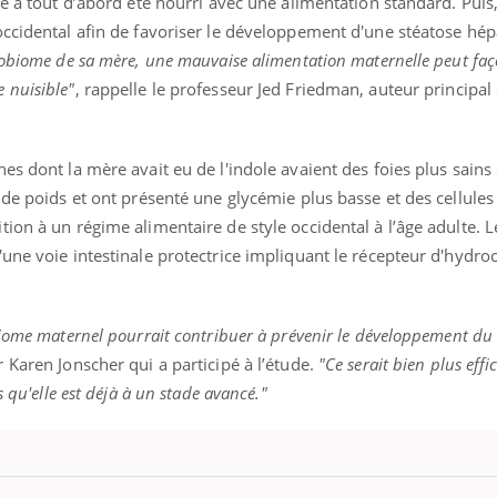
e a tout d’abord été nourri avec une alimentation standard. Puis,
occidental afin de favoriser le développement d'une stéatose hé
robiome de sa mère, une mauvaise alimentation maternelle peut faç
 nuisible"
, rappelle le professeur Jed Friedman, auteur principal 
es dont la mère avait eu de l'indole avaient des foies plus sains
 de poids et ont présenté une glycémie plus basse et des cellules
ion à un régime alimentaire de style occidental à l’âge adulte. 
une voie intestinale protectrice impliquant le récepteur d'hydro
biome maternel pourrait contribuer à prévenir le développement d
 Karen Jonscher qui a participé à l’étude.
"Ce serait bien plus eff
s qu'elle est déjà à un stade avancé."