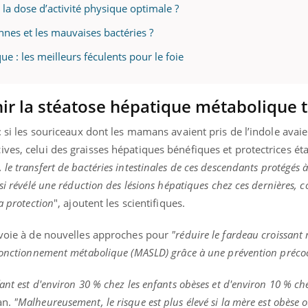
t la dose d’activité physique optimale ?
nnes et les mauvaises bactéries ?
e : les meilleurs féculents pour le foie
ir la stéatose hépatique métabolique t
: si les souriceaux dont les mamans avaient pris de l’indole avai
ves, celui des graisses hépatiques bénéfiques et protectrices éta
le transfert de bactéries intestinales de ces descendants protégés à
si révélé une réduction des lésions hépatiques chez ces dernières, 
a protection
", ajoutent les scientifiques.
a voie à de nouvelles approches pour
"réduire le fardeau croissant
sfonctionnement métabolique (MASLD) grâce à une prévention préco
ant est d'environ 30 % chez les enfants obèses et d'environ 10 % che
an.
"Malheureusement, le risque est plus élevé si la mère est obèse 