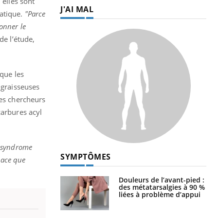
 elles sont
J'AI MAL
patique.
"Parce
onner le
de l’étude,
 que les
 graisseuses
Les chercheurs
carbures acyl
u syndrome
SYMPTÔMES
icace que
Douleurs de l’avant-pied :
des métatarsalgies à 90 %
liées à problème d’appui