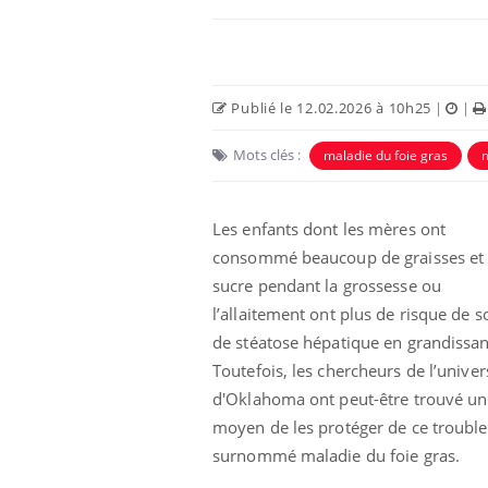
Publié le 12.02.2026 à 10h25
|
|
Mots clés :
maladie du foie gras
m
 Mains :
Carence en fer : comprendre pour
Ins
Youtube
You
Youtube
Youtube
prévenir
osa
Les enfants dont les mères ont
consommé beaucoup de graisses et
aciles à aborder...
Fatigue, irritabilité, brouillard mental ou
En 2
sucre pendant la grossesse ou
poser des
même alopécie… Les symptômes de la
rest
'un proche c'est
carence en fer sont multiples ce qui la rend
pat
l’allaitement ont plus de risque de so
...
de stéatose hépatique en grandissan
Toutefois, les chercheurs de l’univer
d'Oklahoma ont peut-être trouvé un
moyen de les protéger de ce trouble
surnommé maladie du foie gras.