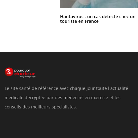
Hantavirus : un cas détecté chez un
touriste en France
Le site santé de référence avec chaque jour toute l'actualité
médicale decryptée par des médecins en exercice et les
conseils des meilleurs spécialistes.