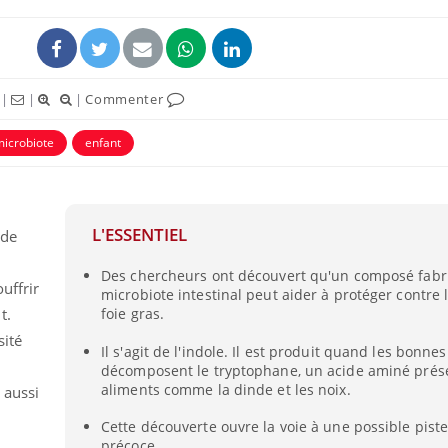
|
|
|
Commenter
icrobiote
enfant
uline & Charge mentale : et si on
Eczéma Chronique des
tube
Youtube
Youtube
Y
it en parler??
préparer pour l’été !
L'ESSENTIEL
 de
026, l'insuline dans le diabète de type 2
L'été arrive… et avec lui,
e entourée d'idées reçues chez les
rythme de vie ! Vacances, 
Des chercheurs ont découvert qu'un composé fabr
ients comme parfois chez les soignants.
soleil, activités en plein
uffrir
microbiote intestinal peut aider à protéger contre
sont ...
t.
foie gras.
sité
Il s'agit de l'indole. Il est produit quand les bonne
décomposent le tryptophane, un acide aminé prés
aliments comme la dinde et les noix.
 aussi
Cette découverte ouvre la voie à une possible pist
précoce.