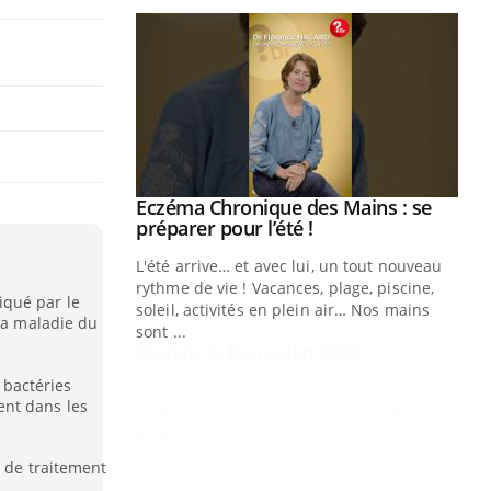
Youtube
 Mains : se
Diabète & Ramadan 2026
Youtube
outube
Le Ramadan approche, et, pour de
 un tout nouveau
nombreuses personnes atteintes de
plage, piscine,
diabète, c'est une période de questions, de
iqué par le
 air… Nos mains
défis, mais ...
 la maladie du
Un
You
fac
s bactéries
pr
ent dans les
Un 
mut
e de traitement
san