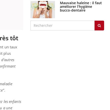
Mauvaise haleine : il faut
améliorer l’hygiène
bucco-dentaire
rès tôt
ent un taux
it plus
 d'autres
confirmant
 maladie
ce"
.
z les enfants
ou a une