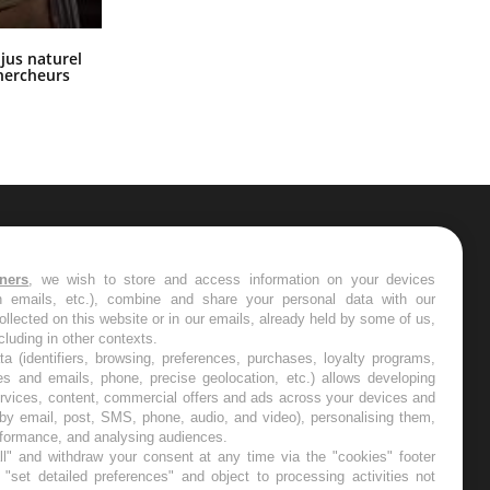
Comment oublier les écrans en
 jus naturel
vacances ?
chercheurs
ER
tners
, we wish to store and access information on your devices
in emails, etc.), combine and share your personal data with our
s les semaines les meilleures
ollected on this website or in our emails, already held by some of us,
ncluding in other contexts.
ta (identifiers, browsing, preferences, purchases, loyalty programs,
es and emails, phone, precise geolocation, etc.) allows developing
ervices, content, commercial offers and ads across your devices and
 by email, post, SMS, phone, audio, and video), personalising them,
RE
rformance, and analysing audiences.
l" and withdraw your consent at any time via the "cookies" footer
"set detailed preferences" and object to processing activities not