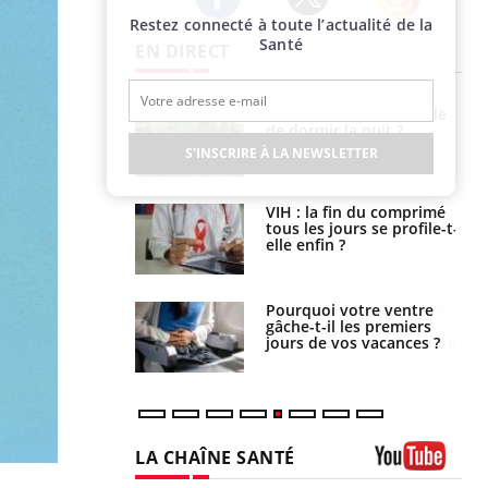
Restez connecté à toute l’actualité de la
Twitter
Facebook
Instagram
Santé
EN DIRECT
e empêche-t-elle
Fortes chaleurs :
r la nuit ?
pourquoi le risque de
noyade grimpe-t-il ?
S'INSCRIRE À LA NEWSLETTER
 fin du comprimé
Le Viagra pourrait-il
 jours se profile-t-
freiner la propagation du
n ?
cancer ?
i votre ventre
Pourquoi manger moins
il les premiers
de protéines pourrait
 vos vacances ?
finalement être bénéfique
LA CHAÎNE SANTÉ
Youtube