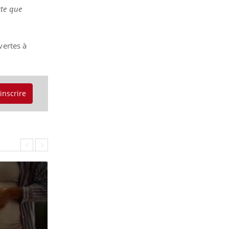
rte que
vertes à
'inscrire