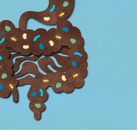
Chikungunya, dengue,
La siest
West Nile : que se passe-
de dormi
t-il dans le sud de la
France ?
Les médicaments GLP-1
VIH : la
protègent-ils aussi les os
tous les
?
elle enfi
Cytomégalovirus : ce qui
Pourquo
change dans la prise en
gâche-t-
charge des femmes
jours de
enceintes