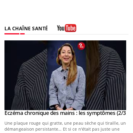
LA CHAÎNE SANTÉ
Youtube
outube
Yo
Eczéma chronique des mains : les symptômes (2/3)
Youtube
Une plaque rouge qui gratte, une peau sèche qui tiraille, une
t
démangeaison persistante… Et si ce n'était pas juste une