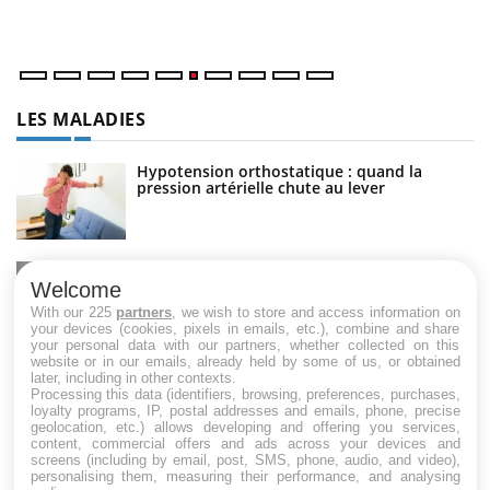
LES MALADIES
Hypotension orthostatique : quand la
pression artérielle chute au lever
Drépanocytose : une déformation des
globules rouges aux conséquences graves
Welcome
With our 225
partners
, we wish to store and access information on
your devices (cookies, pixels in emails, etc.), combine and share
your personal data with our partners, whether collected on this
website or in our emails, already held by some of us, or obtained
Maladie de Charcot (Sclérose latérale
later, including in other contexts.
amyotrophique)
Processing this data (identifiers, browsing, preferences, purchases,
loyalty programs, IP, postal addresses and emails, phone, precise
geolocation, etc.) allows developing and offering you services,
content, commercial offers and ads across your devices and
screens (including by email, post, SMS, phone, audio, and video),
personalising them, measuring their performance, and analysing