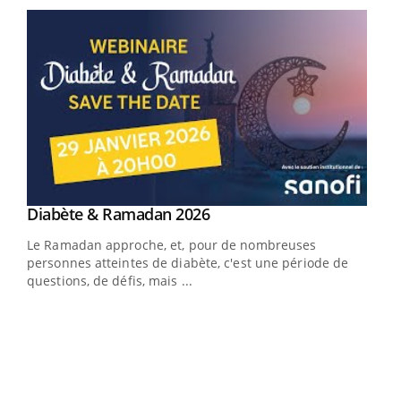
Youtube
Diabète & Ramadan 2026
Youtube
Le Ramadan approche, et, pour de nombreuses
vie !
personnes atteintes de diabète, c'est une période de
…
questions, de défis, mais ...
Un 
You
à l