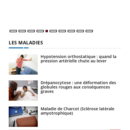
Un é
mati
numé
LES MALADIES
Hypotension orthostatique : quand la
pression artérielle chute au lever
Drépanocytose : une déformation des
globules rouges aux conséquences
graves
Maladie de Charcot (Sclérose latérale
amyotrophique)