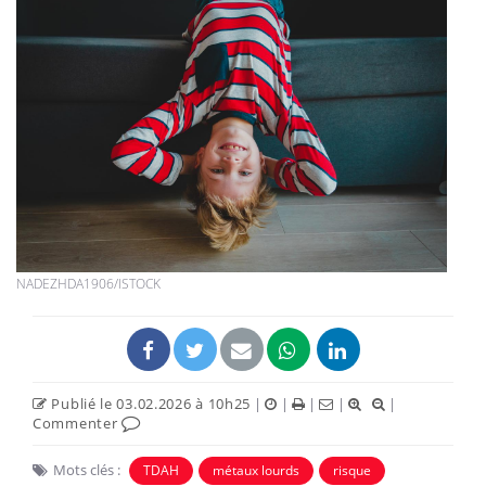
NADEZHDA1906/ISTOCK
Publié le 03.02.2026 à 10h25
|
|
|
|
|
Commenter
Mots clés :
TDAH
métaux lourds
risque