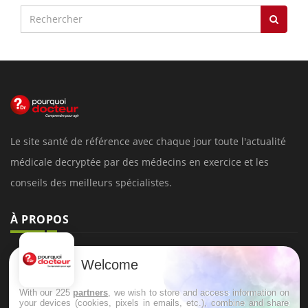
Le site santé de référence avec chaque jour toute l'actualité
médicale decryptée par des médecins en exercice et les
conseils des meilleurs spécialistes.
À PROPOS
Données personnelles et cookies
Welcome
Qui sommes-nous
With our 225
partners
, we wish to store and access information on
Conditions d'utilisation
your devices (cookies, pixels in emails, etc.), combine and share