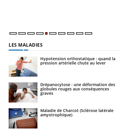
Un é
mati
numé
LES MALADIES
Hypotension orthostatique : quand la
pression artérielle chute au lever
Drépanocytose : une déformation des
globules rouges aux conséquences
graves
Maladie de Charcot (Sclérose latérale
amyotrophique)