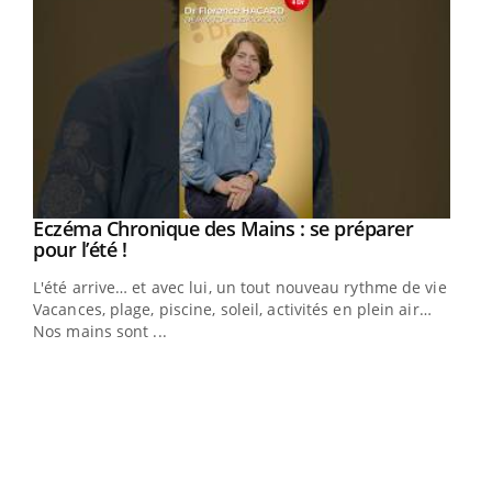
Eczéma Chronique des Mains : se préparer
Youtube
Youtube
pour l’été !
L'été arrive… et avec lui, un tout nouveau rythme de vie !
Vacances, plage, piscine, soleil, activités en plein air…
Nos mains sont ...
Dia
You
Le 
pers