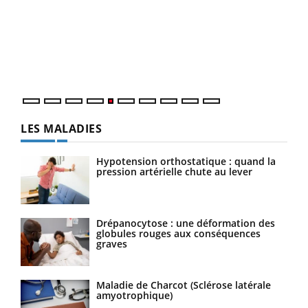
à l
Un é
mati
numé
LES MALADIES
Hypotension orthostatique : quand la
pression artérielle chute au lever
Drépanocytose : une déformation des
globules rouges aux conséquences
graves
Maladie de Charcot (Sclérose latérale
amyotrophique)