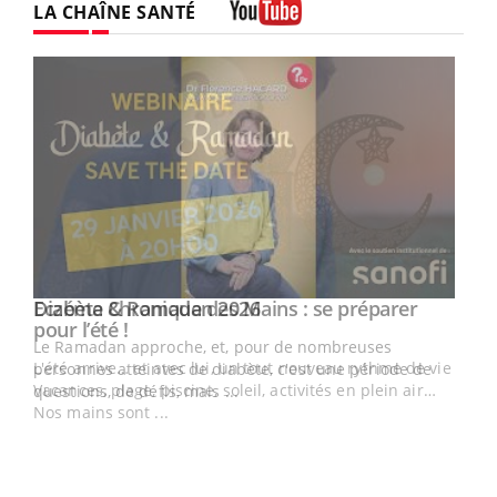
LA CHAÎNE SANTÉ
Youtube
Youtube
Diabète & Ramadan 2026
Youtube
Le Ramadan approche, et, pour de nombreuses
vie !
personnes atteintes de diabète, c'est une période de
…
questions, de défis, mais ...
Un 
You