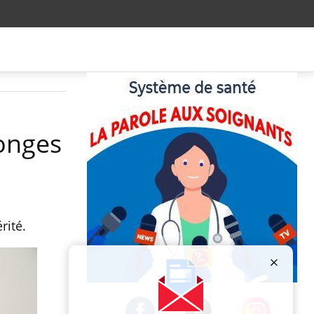
songes
rité.
Publicité