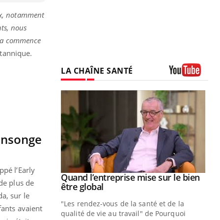
ux, notamment
nts, nous
cela commence
itannique.
LA CHAÎNE SANTÉ
Youtube
ensonge
ppé l’Early
Youtube
 diabète
Quand l’entreprise mise sur le bien
Youtube
de plus de
Youtube
être global
e, c'est votre
a, sur le
"Les rendez-vous de la santé et de la
naire qui
fants avaient
qualité de vie au travail" de Pourquoi
 ! Dans cet