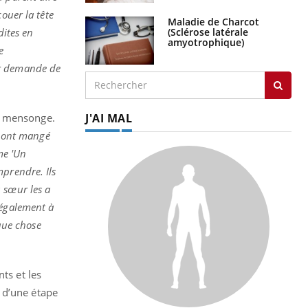
ouer la tête
Maladie de Charcot
(Sclérose latérale
dites en
amyotrophique)
e
ur demande de
J'AI MAL
de mensonge.
n ont mangé
me 'Un
mprendre. Ils
 sœur les a
 également à
lque chose
ts et les
t d’une étape