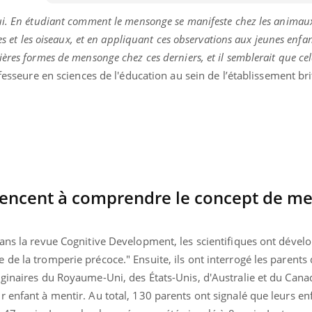
rui. En étudiant comment le mensonge se manifeste chez les anima
pes et les oiseaux, et en appliquant ces observations aux jeunes enfa
ières formes de mensonge chez ces derniers, et il semblerait que 
fesseure en sciences de l'éducation au sein de l’établissement br
encent à comprendre le concept de m
ans la revue Cognitive Development, les scientifiques ont dévelo
« jumeau numérique » pour
COUP DE FOOD sur le
tube
Youtube
de la tromperie précoce." Ensuite, ils ont interrogé les parents 
iliter l’accès à la médecine
Youtube
Coup de food sur le diabèt
ventive
ginaires du Royaume-Uni, des États-Unis, d'Australie et du Canad
nouveau rendez-vous culi
 enfant à mentir. Au total, 130 parents ont signalé que leurs en
établissement lié à un groupe
bouscule les idées reçues