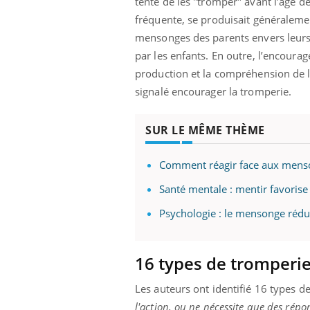
tenté de les "tromper" avant l’âge de
mut
air… Nos mains
défis, mais ...
sant
fréquente, se produisait généraleme
num
mensonges des parents envers leurs
par les enfants. En outre, l’encoura
production et la compréhension de la
signalé encourager la tromperie.
SUR LE MÊME THÈME
Comment réagir face aux menso
Santé mentale : mentir favorise
Psychologie : le mensonge rédui
16 types de tromperie 
Les auteurs ont identifié 16 types d
l'action, ou ne nécessite que des rép