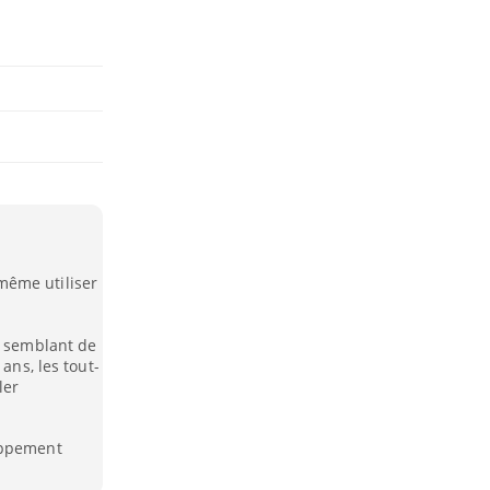
même utiliser
e semblant de
ans, les tout-
ler
oppement