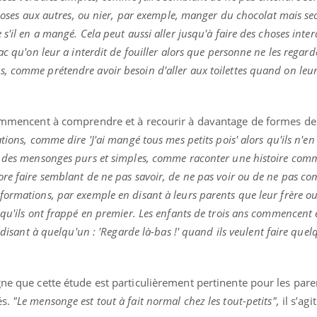
choses aux autres, ou nier, par exemple, manger du chocolat mais sec
s'il en a mangé. Cela peut aussi aller jusqu'à faire des choses inter
ac qu'on leur a interdit de fouiller alors que personne ne les regard
, comme prétendre avoir besoin d'aller aux toilettes quand on le
s commencent à comprendre et à recourir à davantage de formes 
tions, comme dire 'J'ai mangé tous mes petits pois' alors qu'ils n'e
e des mensonges purs et simples, comme raconter une histoire com
re faire semblant de ne pas savoir, de ne pas voir ou de ne pas co
ormations, par exemple en disant à leurs parents que leur frère ou
 qu'ils ont frappé en premier. Les enfants de trois ans commencent
n disant à quelqu'un : 'Regarde là-bas !' quand ils veulent faire que
gne que cette étude est particulièrement pertinente pour les paren
és.
"Le mensonge est tout à fait normal chez les tout-petits",
il s’agi