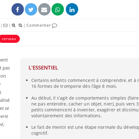
|
|
|
Commenter
cerveau
ment
L'ESSENTIEL
t pas
ion
Certains enfants commencent à comprendre, et à 
e
16 formes de tromperie dès l’âge 8 mois.
.
Au début, il s’agit de comportements simples (fair
alisé
ne pas entendre, cacher un objet, nier), puis vers 3 
es se
petits commencent à inventer, exagérer et dissimu
volontairement des informations.
erie
é,
Le fait de mentir est une étape normale du dével
cognitif.