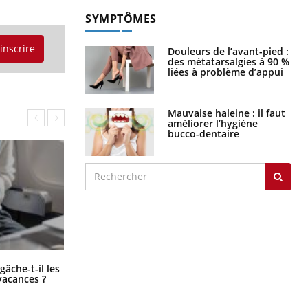
SYMPTÔMES
'inscrire
Douleurs de l’avant-pied :
des métatarsalgies à 90 %
liées à problème d’appui
Mauvaise haleine : il faut
améliorer l’hygiène
bucco-dentaire
Fortes chaleurs : pourquoi le risque
âche-t-il les
de noyade grimpe-t-il ?
vacances ?