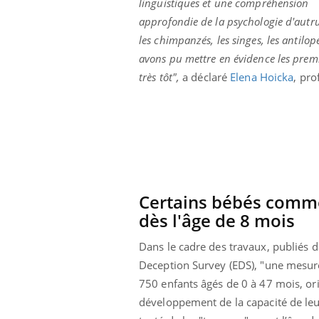
linguistiques et une compréhension
approfondie de la psychologie d'aut
les chimpanzés, les singes, les antilo
avons pu mettre en évidence les prem
très tôt",
a déclaré
Elena Hoicka
, pro
Certains bébés comm
dès l'âge de 8 mois
Dans le cadre des travaux, publiés d
Youtube
 Mains : se
Diabète & Ramadan 2026
Un 
Youtube
You
Deception Survey (EDS), "une mesure 
outube
fac
Le Ramadan approche, et, pour de
pré
750 enfants âgés de 0 à 47 mois, ori
un tout nouveau
nombreuses personnes atteintes de
développement de la capacité de leur
Un 
lage, piscine,
diabète, c'est une période de questions, de