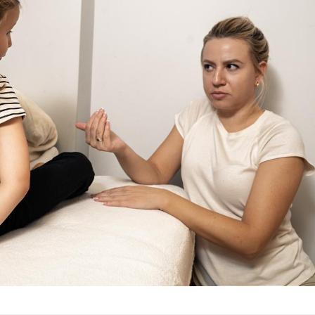
Cerveau : le mystère de la
Le déca
"madeleine de Proust"
d'été : 
enfin expliqué
sommeil
Intolérance au gluten : les
Grossess
nouvelles
pourraie
recommandations de la
poids d
HAS
Insuffisance cardiaque :
Autisme
comment mieux la
cerveau 
prévenir
visages