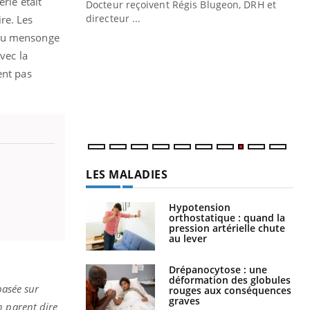
rie était
Docteur reçoivent Régis Blugeon, DRH et
directeur ...
re. Les
Ec
You
 du mensonge
quo
vec la
Dan
ent pas
der
com
et é
LES MALADIES
Hypotension
orthostatique : quand la
pression artérielle chute
au lever
Drépanocytose : une
déformation des globules
basée sur
rouges aux conséquences
graves
n parent dire