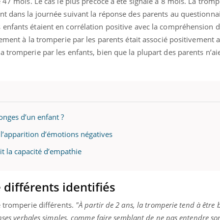
 47 mois. Le cas le plus précoce a été signalé à 8 mois. La trompe
ualiste innove en matière de bilan de
épisode, une ...
é : l'utilisation d'un « jumeau
nt dans la journée suivant la réponse des parents au questionnai
érique » permet ...
 enfants étaient en corrélation positive avec la compréhension
gement à la tromperie par les parents était associé positivement a
 tromperie par les enfants, bien que la plupart des parents n’ai
nges d’un enfant ?
 l’apparition d’émotions négatives
t la capacité d’empathie
différents identifiés
e tromperie différents.
"À partir de 2 ans, la tromperie tend à être 
onses verbales simples, comme faire semblant de ne pas entendre so