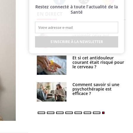
Restez connecté à toute l’actualité de la
Twitter
Facebook
Instagram
Santé
EN DIRECT
lage des horaires
Bronzage : qui sont
quel impact sur le
vraiment ceux qui
 ?
cherchent à dorer leur
S'INSCRIRE À LA NEWSLETTER
peau ?
e : ces polluants
Et si cet antidouleur
nt influencer le
courant était risqué pour
es enfants
le cerveau ?
 : pourquoi le
Comment savoir si une
reconnaît-il les
psychothérapie est
 autrement ?
efficace ?