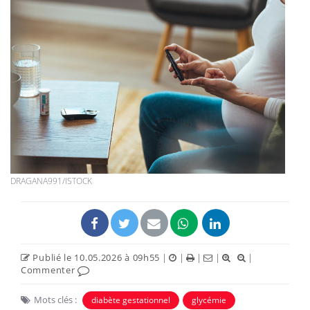
DRAGANA991/ISTOCK
Publié le 10.05.2026 à 09h55
|
|
|
|
|
Commenter
Mots clés :
diabète gestationnel
glycémie