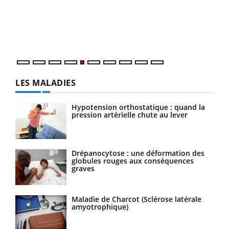
Un é
mati
numé
LES MALADIES
Hypotension orthostatique : quand la
pression artérielle chute au lever
Drépanocytose : une déformation des
globules rouges aux conséquences
graves
Maladie de Charcot (Sclérose latérale
amyotrophique)