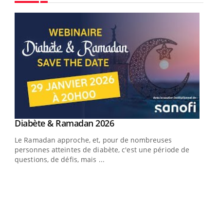
Youtube
Youtube
Diabète & Ramadan 2026
Youtube
Le Ramadan approche, et, pour de nombreuses
vie !
personnes atteintes de diabète, c'est une période de
…
questions, de défis, mais ...
Un 
You
à l