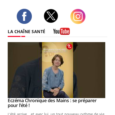
Twitter
Facebook
Instagram
LA CHAÎNE SANTÉ
Youtube
Eczéma Chronique des Mains : se préparer
Youtube
Youtube
pour l’été !
L'été arrive… et avec lui, un tout nouveau rythme de vie !