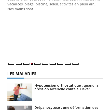
Vacances, plage, piscine, soleil, activités en plein air…
Nos mains sont ...
Dia
You
Le 
pers
ques
LES MALADIES
Hypotension orthostatique : quand la
pression artérielle chute au lever
Drépanocytose : une déformation des