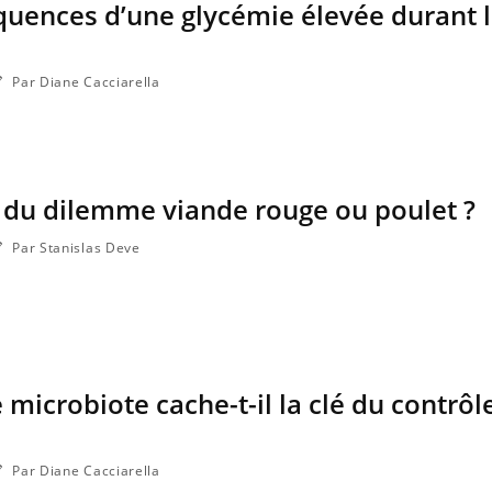
uences d’une glycémie élevée durant 
Par Diane Cacciarella
in du dilemme viande rouge ou poulet ?
Par Stanislas Deve
Comment oublier les
Chikung
écrans en vacances ?
West Nil
il dans 
 microbiote cache-t-il la clé du contrôl
Toujours connectés :
Les méd
comment le travail
protègen
empiète de plus en plus
sur nos soirées
Par Diane Cacciarella