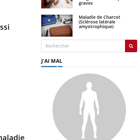
graves
Maladie de Charcot
(Sclérose latérale
ssi
amyotrophique)
J'AI MAL
maladie