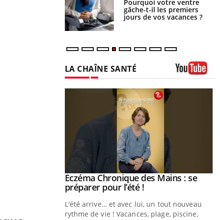
lovirus : ce qui
Pourquoi votre ventre
ans la prise en
gâche-t-il les premiers
des femmes
jours de vos vacances ?
es
LA CHAÎNE SANTÉ
Youtube
ale : et si on
Eczéma Chronique des Mains : se
Youtube
ube
Youtube
préparer pour l’été !
e diabète de type 2
L'été arrive… et avec lui, un tout nouveau
çues chez les
rythme de vie ! Vacances, plage, piscine,