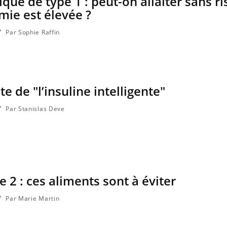
ue de type 1 : peut-on allaiter sans r
ce en fer sont multiples ce qui la rend
patients comme parfois ch
mie est élevée ?
Par Sophie Raffin
te de "l’insuline intelligente"
Par Stanislas Deve
 2 : ces aliments sont à éviter
Par Marie Martin