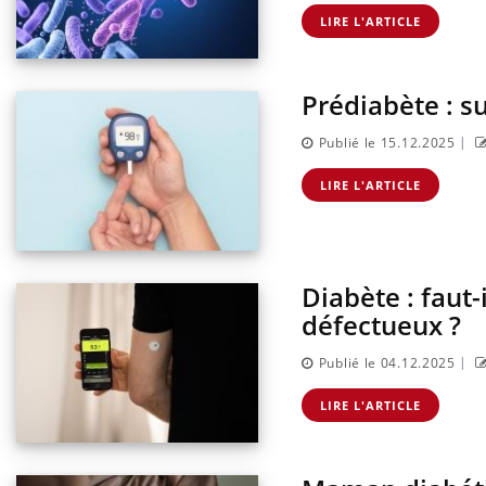
Grossesse à risque : ce jus
naturel attire l'attention
LIRE L'ARTICLE
des chercheurs
Prédiabète : s
|
Publié le 15.12.2025
LIRE L'ARTICLE
Diabète : faut-
défectueux ?
|
Publié le 04.12.2025
Eczéma Chronique des Mains :
Care
Youtube
Yout
LIRE L'ARTICLE
Youtube
expliquer ma maladie
prév
Il y a des sujets qui sont faciles à aborder...
Fatig
d'autres non ! D'un côté, poser des questions
même