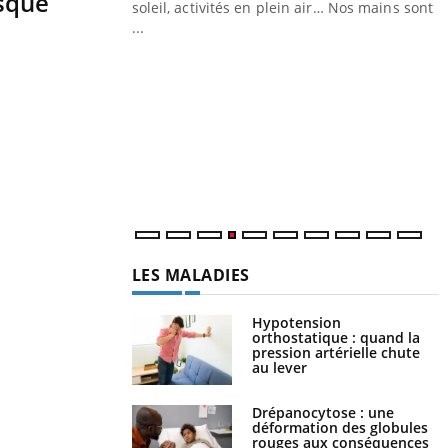
isque
ez les soignants.
soleil, activités en plein air… Nos mains sont
...
Y
L
n
c
m
LES MALADIES
Hypotension
orthostatique : quand la
pression artérielle chute
au lever
Drépanocytose : une
déformation des globules
rouges aux conséquences