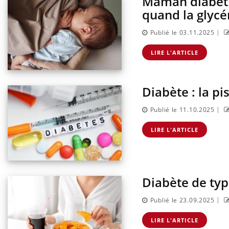
Maman diabétiq
sur la maladie d'un proche c'est montrer ...
caren
quand la glycé
...
|
Publié le 03.11.2025
LIRE L'ARTICLE
Diabète : la pis
|
Publié le 11.10.2025
LIRE L'ARTICLE
Diabète de type
|
Publié le 23.09.2025
LIRE L'ARTICLE