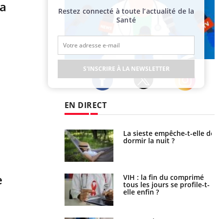
la
Restez connecté à toute l’actualité de la
Santé
Publicité
S'INSCRIRE À LA NEWSLETTER
Twitter
Facebook
Instagram
EN DIRECT
unya, dengue,
La sieste empêche-t-elle de
e : que se passe-t-
dormir la nuit ?
le sud de la France ?
e
icaments GLP-1
VIH : la fin du comprimé
t-ils aussi les os ?
tous les jours se profile-t-
elle enfin ?