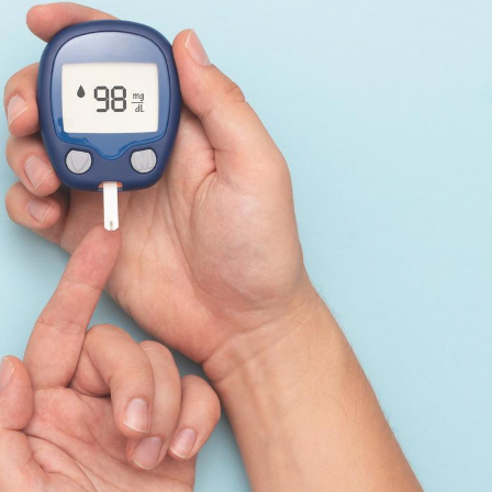
Cancer colorectal : une
Cytomég
stratégie simple aurait
change d
changé la donne au Pays
charge 
basque
enceint
Chikungunya, dengue,
La siest
West Nile : que se passe-
de dormi
t-il dans le sud de la
France ?
Les médicaments GLP-1
VIH : la
protègent-ils aussi les os
tous les
?
elle enfi