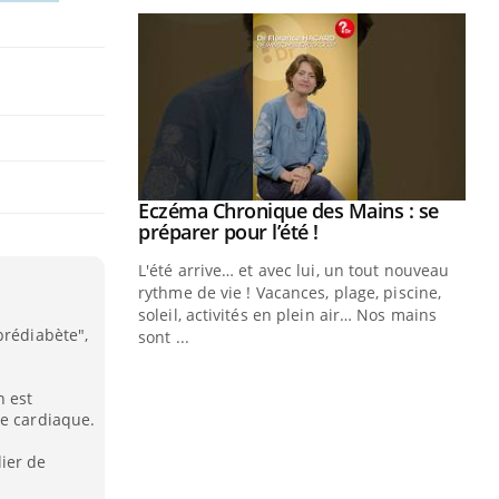
Youtube
 Mains : se
Diabète & Ramadan 2026
Youtube
outube
Le Ramadan approche, et, pour de
 un tout nouveau
nombreuses personnes atteintes de
plage, piscine,
diabète, c'est une période de questions, de
 air… Nos mains
défis, mais ...
prédiabète",
Un
You
fac
pr
 est
ie cardiaque.
Un 
mut
ier de
san