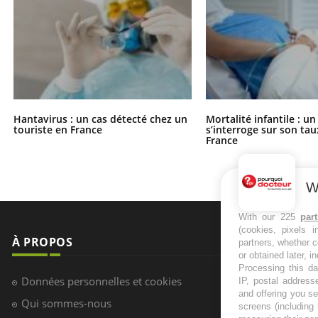
Hantavirus : un cas détecté chez un
Mortalité infantile : u
touriste en France
s’interroge sur son tau
France
W
With our 225
par
(cookies, pixels 
À PROPOS
NEWSLETT
partners, whether c
or obtained later, i
Processing this da
Recevez toute
Données personnelles et cookies
IP, postal address
infos santé
and offering you s
Qui sommes-nous
screens (including