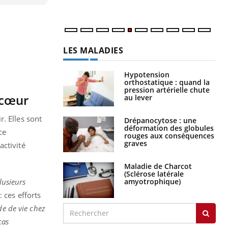
num
LES MALADIES
Hypotension
orthostatique : quand la
pression artérielle chute
 cœur
au lever
. Elles sont
Drépanocytose : une
déformation des globules
ce
rouges aux conséquences
graves
activité
Maladie de Charcot
(Sclérose latérale
amyotrophique)
lusieurs
 ces efforts
de de vie chez
cas