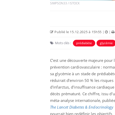
SIMPSON33 / ISTOCK
Publié le 15.12.2025 à 15h55
|
|
Mots clés :
prédiabète
glycémie
 Mains :
Carence en fer : comprendre pour
Ins
Youtube
You
Youtube
Youtube
prévenir
osa
C’est une découverte majeure pour 
aciles à aborder...
Fatigue, irritabilité, brouillard mental ou
En 2
prévention cardiovasculaire : norma
poser des
même alopécie… Les symptômes de la
rest
'un proche c'est
carence en fer sont multiples ce qui la rend
pat
sa glycémie à un stade de prédiabèt
...
réduirait d’environ 50 % les risques
d'infarctus, d'insuffisance cardiaque
décès prématuré. Ce chiffre, issu d’
méta-analyse internationale, publié
The Lancet Diabetes & Endocrinology
pourrait bien redéfinir les objectifs