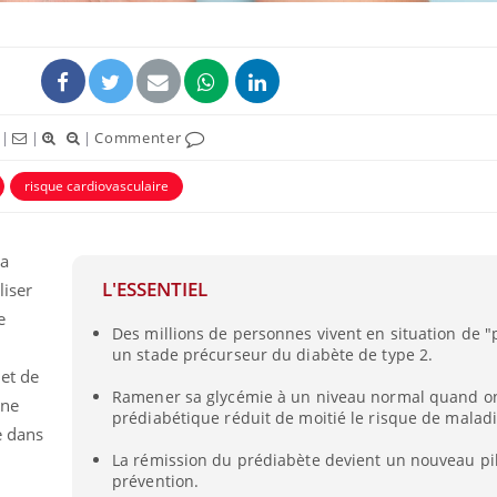
|
|
|
Commenter
risque cardiovasculaire
uline & Charge mentale : et si on
Eczéma Chronique des
tube
Youtube
Youtube
Y
it en parler??
préparer pour l’été !
la
026, l'insuline dans le diabète de type 2
L'été arrive… et avec lui,
L'ESSENTIEL
liser
e entourée d'idées reçues chez les
rythme de vie ! Vacances, 
ients comme parfois chez les soignants.
soleil, activités en plein
e
Des millions de personnes vivent en situation de "
sont ...
un stade précurseur du diabète de type 2.
 et de
Ramener sa glycémie à un niveau normal quand on
une
prédiabétique réduit de moitié le risque de malad
e dans
La rémission du prédiabète devient un nouveau pil
prévention.