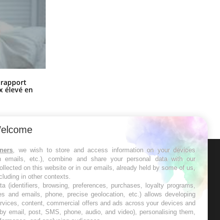
Grossesse à risque : ce jus naturel
n rapport
attire l'attention des chercheurs
x élevé en
elcome
tners
, we wish to store and access information on your devices
in emails, etc.), combine and share your personal data with our
ER
ollected on this website or in our emails, already held by some of us,
ncluding in other contexts.
ta (identifiers, browsing, preferences, purchases, loyalty programs,
s les semaines les meilleures
es and emails, phone, precise geolocation, etc.) allows developing
ervices, content, commercial offers and ads across your devices and
 by email, post, SMS, phone, audio, and video), personalising them,