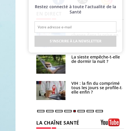
Restez connecté à toute l’actualité de la
Twitter
Facebook
Instagram
Santé
EN DIRECT
alovirus : ce qui
Pourquoi votre ventre
ans la prise en
gâche-t-il les premiers
des femmes
jours de vos vacances ?
S'INSCRIRE À LA NEWSLETTER
es
e empêche-t-elle
Fortes chaleurs :
r la nuit ?
pourquoi le risque de
noyade grimpe-t-il ?
 fin du comprimé
Le Viagra pourrait-il
 jours se profile-t-
freiner la propagation du
n ?
cancer ?
LA CHAÎNE SANTÉ
Youtube