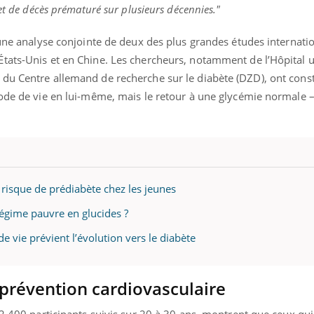
 et de décès prématuré sur plusieurs décennies."
’une analyse conjointe de deux des plus grandes études internatio
tats-Unis et en Chine. Les chercheurs, notamment de l’Hôpital u
du Centre allemand de recherche sur le diabète (DZD), ont const
mode de vie en lui-même, mais le retour à une glycémie normale –
 risque de prédiabète chez les jeunes
régime pauvre en glucides ?
e vie prévient l’évolution vers le diabète
 prévention cardiovasculaire
 2.400 participants suivis sur 20 à 30 ans, montrent que ceux qui