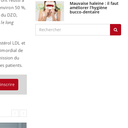
Mauvaise haleine : il faut
environ 50 %,
améliorer l’hygiène
bucco-dentaire
, du DZD,
 le long
estérol LDL et
rimordial de
mission du
es patients.
'inscrire