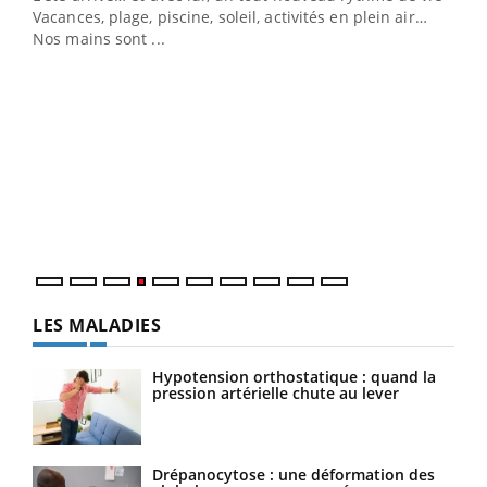
Vacances, plage, piscine, soleil, activités en plein air…
Nos mains sont ...
Dia
You
Le 
pers
ques
LES MALADIES
Hypotension orthostatique : quand la
pression artérielle chute au lever
Drépanocytose : une déformation des